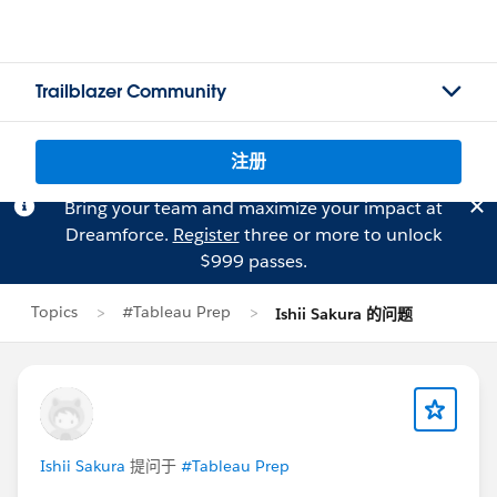
Trailblazer Community
注册
Bring your team and maximize your impact at
Dreamforce.
Register
three or more to unlock
$999 passes.
Topics
#Tableau Prep
Ishii Sakura 的问题
Ishii Sakura
提问于
#Tableau Prep