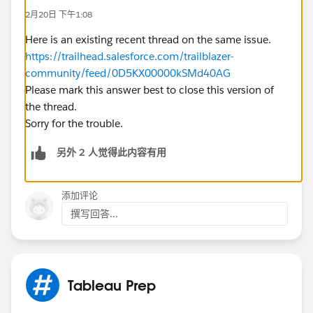
2月20日 下午1:08
Here is an existing recent thread on the same issue.
https://trailhead.salesforce.com/trailblazer-
community/feed/0D5KX00000kSMd40AG
Please mark this answer best to close this version of
the thread.
Sorry for the trouble.
另外 2 人觉得此内容有用
添加评论
撰写回答...
Tableau Prep