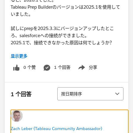
Tableau Prep Builderのバージョンは2025.1を使用して
いました。
試しにprepを2025.3.3にバージョンアップしたとこ
ろ、salesforceへの接続ができました。
2025.1で、接続できなかった原因は何でしょうか？
显示更多
2026.1のリリースでREST APIコネクタが廃止されると
書いてありました。
0 个赞
1 个回答
分享
Show menu
この影響なのでしょうか？
それとも、prepとserverのバージョンの互換性でしょう
か？
排序
1 个回答
按日期排序
#Tableau Prep
Zach Leber (Tableau Community Ambassador)