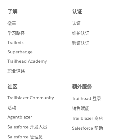
Desktop 中級体験会
：基礎を固めた後、さら
に表現力豊かなViz作成スキルを身につけ、実
践的な分析力を高められます。
TableauのVizやデータフローを理解することは、
新規ユーザーまたはサーバー管理者のTableauの
可視化（Viz）やデータフローの理解は、新規ユ
ーザーやサーバー管理者の方にとっても、データ
分析をこれから始める方にとっても有益なスキル
です。ぜひ、ご自身のレベルや目的に応じた体験
会に参加し、Tableauの直感的な操作性をご体感
ください。
今後の Tableau 製品のご活用において、お役に立
てましたら【いいね】のクリックをしていただけ
ますと幸いです。
==============================​
現在Tableauテクニカルサポートでは「
Japan