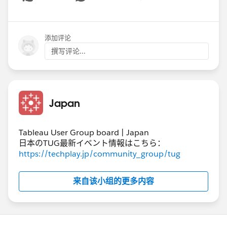
Show menu
ンで分析フローの学び方が分からない」という方
に最適です。
添加评论
撰写评论...
Tableau 無料体験会スケジュール・お申込みはこ
ちら
https://www.tableau.com/ja-
jp/events/handson-schedule
Japan
💡 各コースの特徴
基礎体験会
：Tableauの基本の「キ」を直感的
Tableau User Group board | Japan
日本のTUG最新イベント情報はこちら：
に体感し、Viz作成の楽しさを知ることができ
https://techplay.jp/community_group/tug
ます。
Prep体験会
：Tableau Prep Builderを使い、デ
ータクリーニングや結合など、分析の土台と
来自该小组的更多内容
なるデータ準備の工程を習得できます。サー
バー管理者としてデータフローを理解するの
に最適です。