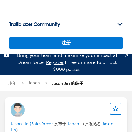
Trailblazer Community
注册
Bring your team and maximize your impact at
Dreamforce.
Register
three or more to unlock
$999 passes.
Japan
小组
Jason Jin 的帖子
Jason Jin (Salesforce)
发布于
Japan
（原发帖者
Jason
Jin
）