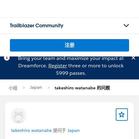
Trailblazer Community
注册
Bring your team and maximize your impact at
Dreamforce.
Register
three or more to unlock
$999 passes.
Japan
小组
takeshiro watanabe 的问题
takeshiro watanabe
提问于
Japan