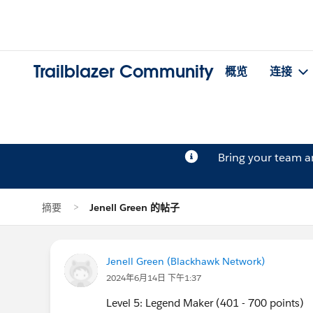
Trailblazer Community
概览
连接
Bring your team 
摘要
Jenell Green 的帖子
Jenell Green (Blackhawk Network)
2024年6月14日 下午1:37
Level 5: Legend Maker (401 - 700 points)