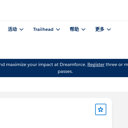
活动
Trailhead
帮助
更多
and maximize your impact at Dreamforce.
Register
three or m
passes.