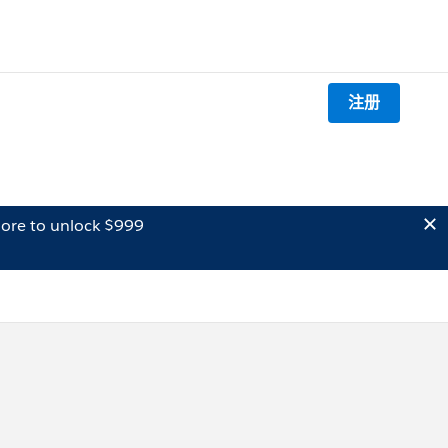
注册
ore to unlock $999