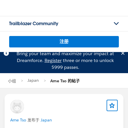
Trailblazer Community
注册
Bring your team and maximize your impact at
Dreamforce.
Register
three or more to unlock
$999 passes.
Japan
小组
Ame Tso 的帖子
Ame Tso
发布于
Japan