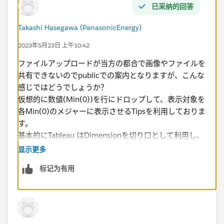
已采纳的回答
Takashi Hasegawa (PanasonicEnergy)
2023年5月23日 上午10:42
ファイルアップロードが当方の都合で画像やファイルを
共有できないのでpublicでの案内となりますが、こんな
感じではどうでしょうか？
仮想的に数値(Min(0))を行にドロップして、​表示対象を
各Min(0)のメジャーに表示させるTipsを利用しておりま
す。
基本的にTableau はDimensionを切り口として利用し、
その切り口ごとに集計した数値情報を可視化するため、
显示更多
その順番は制約があろうかと思います​
标记为有用
https://public.tableau.com/views/_16848383207810
/solution?:language=ja-
JP&publish=yes&:display_count=n&:origin=viz_share_li
nk