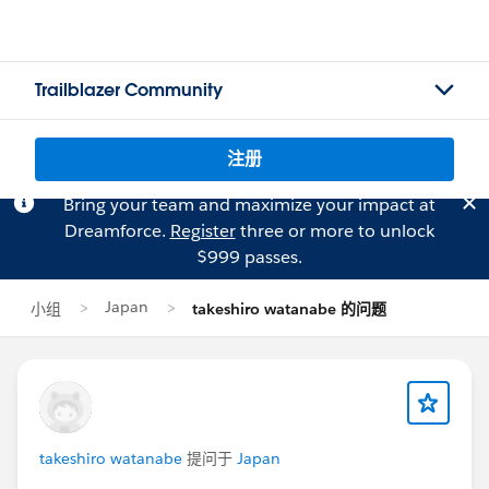
Trailblazer Community
注册
Bring your team and maximize your impact at
Dreamforce.
Register
three or more to unlock
$999 passes.
Japan
小组
takeshiro watanabe 的问题
takeshiro watanabe
提问于
Japan