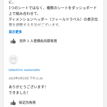
に、
1つのシートではなく、複数のシートをダッシュボード
上で組み合わせて、
ディメンションヘッダー（フィールドラベル）の表示位
置を調整する方法がございます。
「ビューのフィールド ラベルの位置を変更する」
显示更多
https://kb.tableau.com/articles/howto/changing-
另外 1 人觉得此内容有用
location-of-header-labels?lang=ja-jp
また、下の方法でコンテナを作成して、コンテナにより
フィールドの移動が可能だと思います。
https://kb.tableau.com/articles/issue/square-mark-
does-not-uniformly-fill-background-of-cell?lang=ja-jp
takeshiro watanabe
2023年5月23日 下午11:26
ありがとうございます！
できました！​
标记为有用