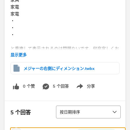
家電
家電​
・
・
・
と重複して表示されるのは問題ないです。何卒宜しくお
显示更多
願いします。​
メジャーの右側にディメンション.twbx
0 个赞
5 个回答
分享
Show menu
排序
5 个回答
按日期排序