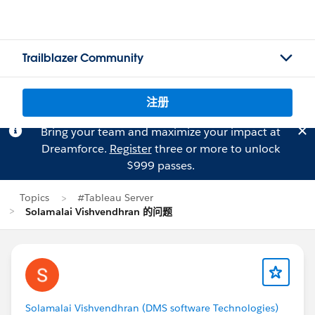
Trailblazer Community
注册
Bring your team and maximize your impact at
Dreamforce.
Register
three or more to unlock
$999 passes.
Topics
#Tableau Server
Solamalai Vishvendhran 的问题
Solamalai Vishvendhran (DMS software Technologies)