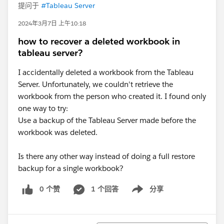
提问于
#Tableau Server
2024年3月7日 上午10:18
how to recover a deleted workbook in
tableau server?
I accidentally deleted a workbook from the Tableau
Server. Unfortunately, we couldn't retrieve the
workbook from the person who created it. I found only
one way to try:
Use a backup of the Tableau Server made before the
workbook was deleted.
Is there any other way instead of doing a full restore
backup for a single workbook?
0 个赞
1 个回答
分享
Show menu