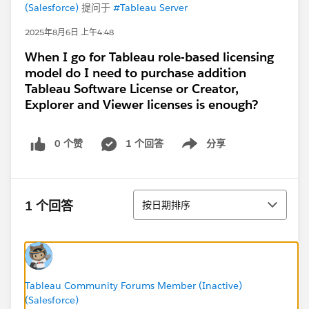
(Salesforce)
提问于
#Tableau Server
2025年8月6日 上午4:48
When I go for Tableau role-based licensing
model do I need to purchase addition
Tableau Software License or Creator,
Explorer and Viewer licenses is enough?
0 个赞
1 个回答
分享
Show menu
排序
1 个回答
按日期排序
Tableau Community Forums Member (Inactive)
(Salesforce)