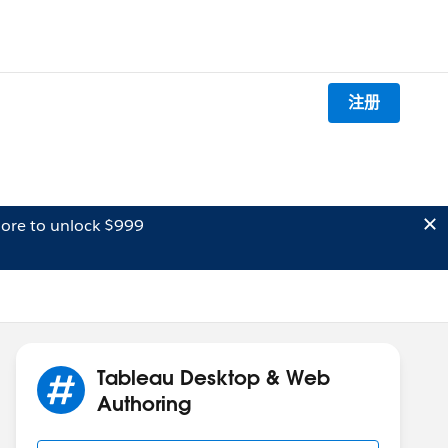
注册
ore to unlock $999
Tableau Desktop & Web
Authoring