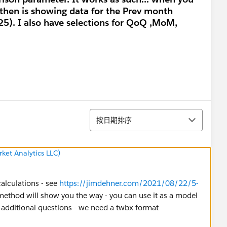
 then is showing data for the Prev month
). I also have selections for QoQ ,MoM,
排序
按日期排序
ket Analytics LLC)
calculations - see
https://jimdehner.com/2021/08/22/5-
method will show you the way - you can use it as a model
 additional questions - we need a twbx format