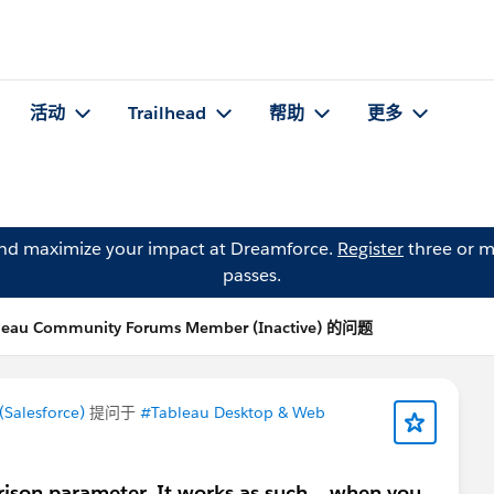
活动
Trailhead
帮助
更多
and maximize your impact at Dreamforce.
Register
three or m
passes.
leau Community Forums Member (Inactive) 的问题
Salesforce)
提问于
#Tableau Desktop & Web
rison parameter. It works as such... when you