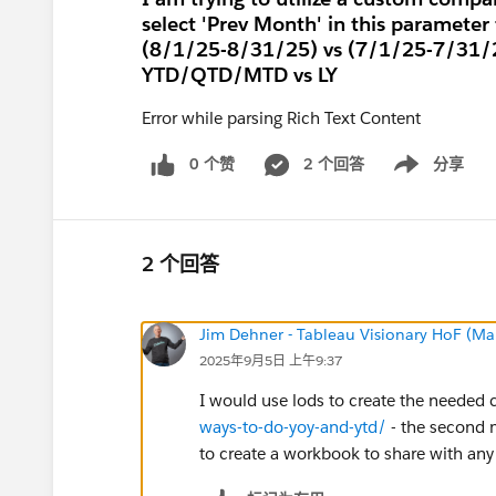
select 'Prev Month' in this parameter
(8/1/25-8/31/25) vs (7/1/25-7/31/25
YTD/QTD/MTD vs LY
Error while parsing Rich Text Content
0 个赞
2 个回答
分享
Show menu
2 个回答
Jim Dehner - Tableau Visionary HoF (Mar
2025年9月5日 上午9:37
I would use lods to create the needed 
ways-to-do-yoy-and-ytd/
- the second 
to create a workbook to share with any