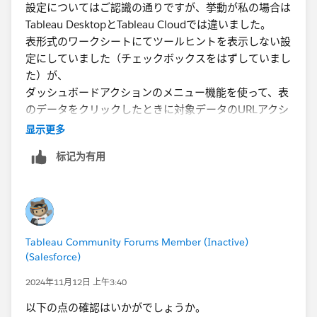
設定についてはご認識の通りですが、挙動が私の場合は
しかし、私の場合はTableau Desktopにおいてもメニュ
Tableau DesktopとTableau Cloudでは違いました。
ーが表示されませんでした。
表形式のワークシートにてツールヒントを表示しない設
下記サイトに"
URL アクションは、ツールヒント メニュ
定にしていました（チェックボックスをはずしていまし
ーから実行されます
"と記載がありますので、ツールヒ
た）が、
ント(Tooltip)が非表示の場合、かつURLアクションで
ダッシュボードアクションのメニュー機能を使って、表
「アクションの実行対象」が「メニュー」となっている
のデータをクリックしたときに対象データのURLアクシ
場合、Tableau Cloud、Tableau Desktopにおいて、URL
ョンのリンクを表示したいと思っていました。
显示更多
アクションが動作しないのは仕様かもしれません。
例えばクリックした対象のデータのSalesforceリードID
https://help.tableau.com/current/pro/desktop/ja-
标记为有用
に応じて実際のSalesforceのリードのURLリンクを表示
jp/actions_url.htm
させるといったものです。
私の環境ではツールヒントをオフにしていてもTableau
Desktopではダッシュボードアクションのメニューが、
クリックに応じて問題なく表示されます。
Tableau Community Forums Member (Inactive)
しかしながら、Tableau Cloudではツールヒントがオン
(Salesforce)
でないと
ダッシュボードアクションのメニューは表示されません
2024年11月12日 上午3:40
でした（中身が空欄の状態でも可）。
以下の点の確認はいかがでしょうか。
なのでツールヒントをオンにして解決できました。な