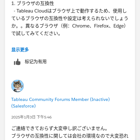
1. ブラウザの互換性
お、リンク以外に特に表示したい情報はないのでツール
- Tableau Cloudはブラウザ上で動作するため、使用し
ヒントの中身は空欄にしました。
ているブラウザの互換性や設定は考えられないでしょう
か。。異なるブラウザ（例：Chrome、Firefox、Edge）
で試してみてください。
2. ポップアップブロックの設定
显示更多
- ブラウザのポップアップブロック機能がURLアクショ
标记为有用
ンのメニュー表示を妨げている可能性も考えられます。
ポップアップブロックを無効にして再度試してみるのは
いかがでしょうか。
3. Tableauの設定
Tableau Community Forums Member (Inactive)
- Tableau Cloudの設定で、URLアクションのメニュー
(Salesforce)
表示に関する特定の設定があるか確認してください。設
定が正しく行われているかどうかを再確認も試してみて
2025年1月3日 下午5:46
ください。
ご連絡できておらず大変申し訳ございません。
(
https://help.tableau.com/current/pro/desktop/ja-
ブラウザの互換性に関しては会社の環境なので大変恐れ
jp/actions_url.htm
)。