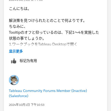
こんにちは。
解決策を見つけられたとのことで何よりです。
ちなみに、
Tooltipのオフと仰っているのは、下記1～4を実施した
状態の事でしょうか。
1.ワークブックをTableau Desktopで開く
2.上段のワークシート→ツールヒントとクリック
显示更多
3.「ツールヒントの編集」画面が表示される
标记为有用
4.「ツールヒントの表示」のチェックボックスのチェッ
クを外す(オフ)
※ 言語設定が日本語の場合、画面上はツールヒントと
表示されます。
言語設定が英語の場合、日本語でツールヒントと表
Tableau Community Forums Member (Inactive)
示された部分はTooltipと表示されます
(Salesforce)
確かにこの場合は左クリックしてもメニューが表示され
2024年10月1日 下午10:53
ませんでした。