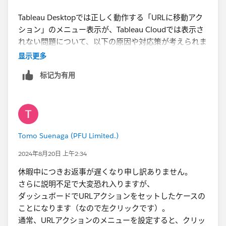
Tableau Desktopでは正しく動作する「URLに移動アク
ション」のメニュー表示が、Tableau Cloudでは表示さ
れない問題について、以下の原因や対応策が考えられま
す。
显示更多
标记为有用
原因の可能性
1.
Tableau Cloudのブラウザ依存性
• Tableau CloudはWebベースで動作しているため、ブ
ラウザの設定やJavaScriptの動作制限が影響している可
Tomo Suenaga (PFU Limited.)
能性があります。
• 特に、ポップアップブロックやセキュリティ設定がメ
2024年8月20日 上午2:34
ニュー表示に干渉している場合があります。
休暇中につきお返事が遅くなり申し訳ありません。
2.
バージョンの不一致
さらに説明不足で大変恐れ入りますが、
• Tableau Desktopで作成したワークブックが、Tableau
ダッシュボードでURLアクションをセットしたケースの
Cloudの現在のバージョンと互換性がない可能性があり
ことになります（なので左クリックです）。
ます。特定の機能が正しく動作しないケースが知られて
通常、URLアクションのメニューを設定すると、クリッ
います。