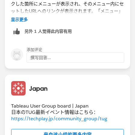
クした箇所にメニューが表示され、そのメニュー内にセ
3.
Tableau Cloudの仕様や制限
ットしたURLへのリンクが表示されます。「メニュー」
• Tableau Cloudでは、「メニュー」を利用する「URLに
ではなく、「選択」の設定ではDesktopもCloudもどち
显示更多
移動アクション」が動作しない仕様である可能性があり
らもクリックした箇所に応じてセットしたURLに遷移す
ます。特定のインタラクションがサポートされないケー
另外 1 人觉得此内容有用
るのですが、「メニュー」を選択したときだけは、
スがあります。
Tableau Desktopではただしく動作するのに対して
4.
ワークブックまたはアクション設定の問題
Tableau Cloudではうまく動作しませんでした。何か
• アクション設定の細かい構成（例: 対象シートやフィル
添加评论
Tableau Cloud側のアクセス権などが関係しますでしょ
タ条件）が、Tableau Cloud上で想定通りに解釈されて
撰写回答...
うか？
いない場合があります。
ＵＲＬアクション設定画面
対応策
Japan
1.
ブラウザ設定の確認
• Tableau Cloudを使用しているブラウザで、ポップアッ
Tableau User Group board | Japan
プブロックやセキュリティ設定を確認し、必要に応じて
日本のTUG最新イベント情報はこちら：
例外設定を追加してください。
https://techplay.jp/community_group/tug
2.
アクション設定の見直し
• 「URLに移動アクション」の設定を確認し、「メニュ
来自该小组的更多内容