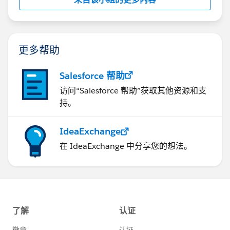
ー」でなく「選択」や「ハイライト」に変更して動作確
認を行うことで問題の切り分けをしてください。
3.
Tableau Cloudのバージョンを確認
• Tableau Cloudが最新バージョンで動作しているか確
更多帮助
認してください。また、Tableau Desktopのバージョン
と一致しているかも重要です。
Salesforce 帮助
4.
Tableau Communityやサポートへの問い合わせ
• Tableau公式コミュニティやサポートに問い合わせるこ
访问“Salesforce 帮助”获取其他资源和支
とで、既知の問題かどうかを確認できます。
持。
• 問い合わせの際は、使用しているバージョン情報や設
定の詳細を添えると解決が早まります。
IdeaExchange
5.
代替手段の利用
在 IdeaExchange 中分享您的想法。
• 一時的に「選択」を利用し、メニュー表示が不要な形
で運用するか、別のナビゲーション方法を検討すること
も一つの方法です。
もし追加の情報（例: バージョン情報、具体的なアクシ
ョン設定内容など）があればお知らせください。さらに
具体的なアドバイスをお伝えできる可能性があります。​