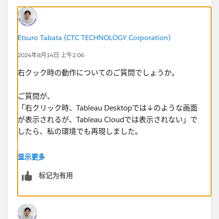
Etsuro Tabata (CTC TECHNOLOGY Corporation)
2024年8月14日 上午2:06
右クック時の動作についてのご質問でしょうか。
ご質問が、​
「右クリック時、Tableau Desktopでは↓のような​画面
が表示されるが、Tableau Cloudでは表示されない」で
したら、私の環境でも再現しました。
ご質問の認識が異なるようでしたら、​画像などを用いて
显示更多
ご説明いただけますと幸いです。
标记为有用