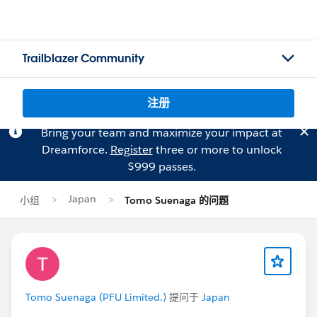
Trailblazer Community
注册
Bring your team and maximize your impact at
Dreamforce.
Register
three or more to unlock
$999 passes.
Japan
小组
Tomo Suenaga 的问题
Tomo Suenaga (PFU Limited.)
提问于
Japan