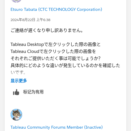
Etsuro Tabata (CTC TECHNOLOGY Corporation)
2024年8月22日 上午6:38
ご連絡が遅くなり申し訳ありません。
Tableau Desktopで左クリックした際の画像と
Tableau Cloudで左クリックした際の画像を
それぞれご提供いただく事は可能でしょうか？
具体的にどのような違いが発生しているのかを確認した
いです。
显示更多
また、可能でしたら事象が確認出来るパッケージドワー
标记为有用
クブック(拡張子：twbx)もご提供いただけると助かりま
す。
"Tableau Cloud側のアクセス権"はワークブックやビュ
ーに対するパーミッション設定の事かと存じますが、関
Tableau Community Forums Member (Inactive)
係ないかと思います。