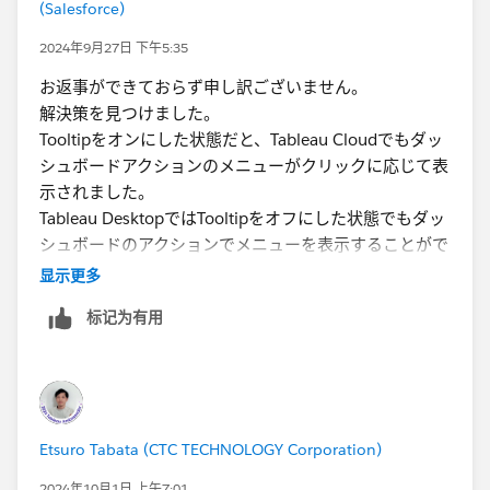
(Salesforce)
下記サイトでパーミッションについての説明がございま
すが、URLアクションを制限するような権限設定機能は
2024年9月27日 下午5:35
無い為です。
お返事ができておらず申し訳ございません。
解決策を見つけました。
https://help.tableau.com/current/server/ja-
Tooltipをオンにした状態だと、Tableau Cloudでもダッ
jp/permissions_capabilities.htm
シュボードアクションのメニューがクリックに応じて表
示されました。
ただ切り分けの為に、別のユーザー(例えばサイト管理
Tableau DesktopではTooltipをオフにした状態でもダッ
者権限を持つユーザー)で動作に違いがあるかは確認さ
シュボードのアクションでメニューを表示することがで
れても良いかもしれません。
きるのですが、
显示更多
Tableau CloudだとTooltipがオフの状態だとダッシュボ
お手数ですが、よろしくお願いいたします。
标记为有用
ードアクションのメニュー設定に対して、クリックして
もメニューが表示されないとわかりました。
Etsuro Tabata (CTC TECHNOLOGY Corporation)
2024年10月1日 上午7:01