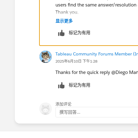
users find the same answer/resolution
Thank you.
显示更多
Regards,
标记为有用
Diego Martinez
Tableau Visionary and Forums Ambass
Tableau Community Forums Member (Inac
2025年6月10日 下午1:28
Thanks for the quick reply @Diego Mart
标记为有用
添加评论
撰写回答...