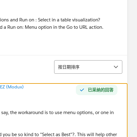
tions and Run on : Select in a table visualization?
used a Run on: Menu option in the Go to URL action.
排序
按日期排序
EZ (Modux)
已采纳的回答
ou say, the workaround is to use menu options, or one in
d you be so kind to "Select as Best"?. This will help other