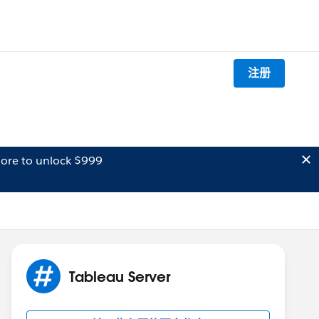
注册
ore to unlock $999
Tableau Server