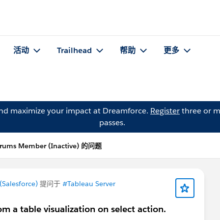
活动
Trailhead
帮助
更多
and maximize your impact at Dreamforce.
Register
three or m
passes.
orums Member (Inactive) 的问题
Salesforce)
提问于
#Tableau Server
m a table visualization on select action.