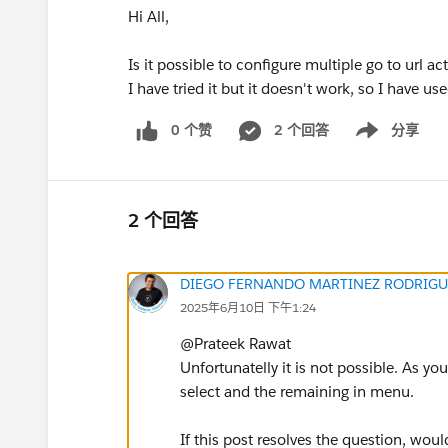
Hi All,
Is it possible to configure multiple go to url ac
I have tried it but it doesn't work, so I have 
0 个赞
2 个回答
分享
Show menu
2 个回答
DIEGO FERNANDO MARTINEZ RODRIGU
2025年6月10日 下午1:24
@Prateek Rawat​
Unfortunatelly it is not possible. As y
select and the remaining in menu.
If this post resolves the question, woul