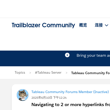
Trailblazer Community
概览
连接
Bring your team 
Topics
#Tableau Server
Tableau Community F
Tableau Community Forums Member (Inactive) (
2025年6月10日 下午12:24
Navigating to 2 or more hyperlinks fro