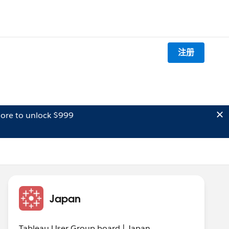
注册
ore to unlock $999
Japan
Tableau User Group board | Japan