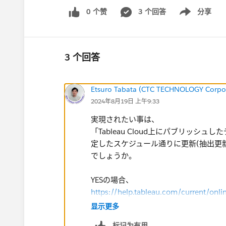
0 个赞
3 个回答
分享
Show menu
3 个回答
Etsuro Tabata (CTC TECHNOLOGY Corpo
2024年8月19日 上午9:33
実現されたい事は、
「Tableau Cloud上にパブリッシュ
定したスケジュール通りに更新(抽出更
でしょうか。
YESの場合、
https://help.tableau.com/current/onl
が参考になるかと存じます。
显示更多
标记为有用