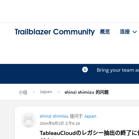
Trailblazer Community
概览
连接
Bring your team 
Japan
小组
shinzi shimizu 的问题
shinzi shimizu
提问于
Japan
2024年8月2日 上午6:18
TableauCloudのレガシー抽出の