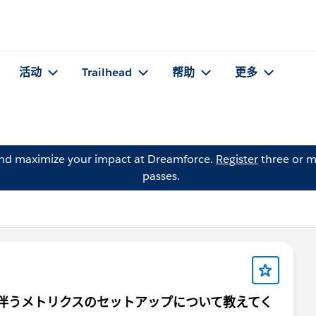
活动
Trailhead
帮助
更多
and maximize your impact at Dreamforce.
Register
three or m
passes.
終了に伴うメトリクスのセットアップについて教えてく