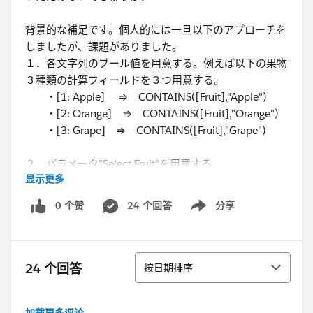
背景的な補足です。個人的には一旦以下のアプローチを
しましたが、課題がありました。
１．各文字列のブール値を用意する。例えば以下の果物
３種類の計算フィールドを３つ用意する。
・[1: Apple] ⇒ CONTAINS([Fruit],"Apple")
・[2: Orange] ⇒ CONTAINS([Fruit],"Orange")​
・[3: Grape] ⇒ CONTAINS([Fruit],"Grape")
２．パラメータ"Select Fruit"を用意する。
显示更多
・Value 1, Display As: Apple​
・Value 2, Display As: Orange
0 个赞
24 个回答
分享
Show menu
・Value 3, Display As: Grape​​
３．以下の計算フィールドを作り、フィルターに置いて
排序
TRUEにする。
24 个回答
按日期排序
​CASE [Select Fruit]
WHEN 1 THEN [1: Apple]=TRUE
加载更多评论...