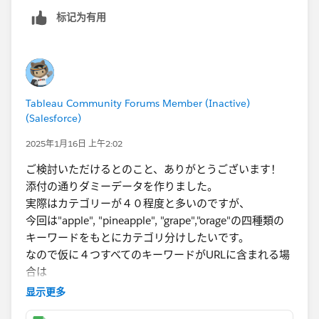
現状は択一に妥協し、パラメータを使用しています。
标记为有用
Tableau Community Forums Member (Inactive)
(Salesforce)
2025年1月16日 上午2:02
ご検討いただけるとのこと、ありがとうございます！
添付の通りダミーデータを作りました。
実際は​カテゴリーが４０程度と多いのですが、
今回は"apple", "pineapple", "grape","orage"の四種類の
キーワードをもとにカテゴリ分けしたいです。
なので仮に４つすべてのキーワードがURLに含まれる場
合は
４行に分かれるイメージと考えています。
显示更多
元データの出力部分には関与できないため、出力された