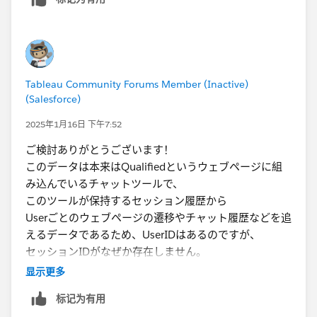
が２個あるので、２行に分かれるという理解で合ってお
上記によりパラメータのApple or Orange or Grapedど
りますでしょうか？
れかを選択すると、各ブール値のTRUEがフィルターと
もしそうであれば、それができる処理を追加したいで
なり、単一選択（ラジオボタン）のフィルターは実現で
す。
きました。
Tableau Community Forums Member (Inactive)
(Salesforce)
2025年1月16日 下午7:52
ご検討ありがとうございます！
このデータは本来はQualifiedというウェブページに組
み込んでいるチャットツールで、
このツールが保持するセッション履歴から
Userごとのウェブページの遷移やチャット履歴などを追
データ更新オペレーションは以下のイメージです。
えるデータであるため、UserIDはあるのですが、
①外部システムから出力されたエクセルファイルをフ
セッションIDがなぜか存在しません。
ォルダに保存
②定期的にTableau Prepを走らせ、そのフォルダのデ
显示更多
たびたび恐れ入りますが、いくつか補足と質問がござい
ータから自動的にTableau Server内のデータソースを更
标记为有用
ます。
新