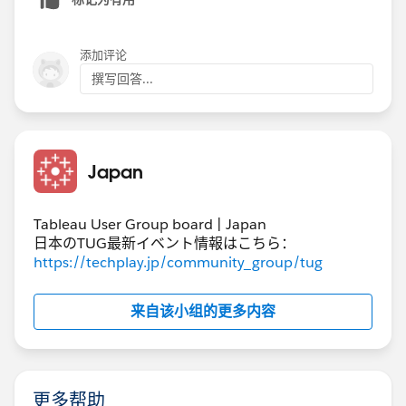
今回の要件だけでシンプルに構成した場合のフローは次
のような感じになります。キーワードリストを作るのは
添加评论
青いラインで、これはおよそ先に回答した流れのとおり
撰写回答...
です。上に分岐しているオレンジのラインは結合のため
の行番号を追加するためのもので、本来はセッションId
があるはずなので不要ですが、今回は無いということな
のでここで作ります。
Japan
Tableau User Group board | Japan
フローファイルを添付しますので、フローの具体的な内
日本のTUG最新イベント情報はこちら：
容はそちらを見てもらえればと思います。
https://techplay.jp/community_group/tug
​データの加工が終わったら、出力されたデータを
来自该小组的更多内容
TableauDesktopに接続し、行番号でリレーションを組
めばデータソースができます。
更多帮助