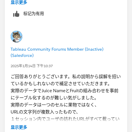
す。
显示更多
・​"apple", "pineapple", "grape","orage"の四種類のキー
複数選択で、「プライアンス」と「クリップ」を選択し
ワードでカテゴリ分け。
标记为有用
たら、「アプライアンスを含む」 OR 「クリップを
※"URLs visited during Sessions"のデータが複数キー
含む」の結果を表示したいというのが今回やりたいこと
ワードに該当する場合は
なので、
該当したキーワード分の行に分かれる。
パラメータでは限界を感じ今回の質問に至りました。
Tableau Community Forums Member (Inactive)
(Salesforce)
2025年1月14日 下午10:37
ご回答ありがとうございます。私の説明から誤解を招い
ているかもしれないので補足させていただきます。
実際のデータでJuice NameとFruitの組み合わせを事前
にテーブル化するのが難しい気がしました。
実際のデータは一つのセルに果物ではなく、
URLの文字列が複数入ったもので、
現状やっていることはいただいた案に近い気がします
１セッション内でユーザの訪れたURLがすべて載ってい
が、以下のやり方に現状は妥協しております。ご参考ま
ます。
で。
显示更多