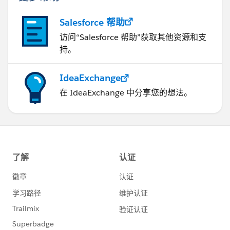
あとはビュー上でキーワードリストのカテゴリでフィル
タをかけるなどしてください。
Salesforce 帮助
<apple または grape を含むデータを表示して、且つキ
访问“Salesforce 帮助”获取其他资源和支
ーワードごとに行を分ける例>
持。
IdeaExchange
在 IdeaExchange 中分享您的想法。