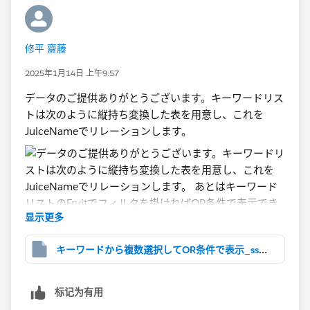
ーバにパブリッシュして公開しています。
IF [1.Apple]=1 THEN
元のエクセルデータは週一で更新され、現状はTableau
IIF(CONTAINS([Fruits],"Apple"),"1.Apple","")
Server上のデータソースとしてPrepからパブリッシュし
ELSE ""
修平 齋藤
ているのですが、
END
リレーションではなく、Prep上で結合することでも代替
2025年1月14日 上午9:57
+
可能でしょうか？
IF [2.Orange]=1 THEN
データのご提供ありがとうございます。キーワードリス
更新されたデータをTableau Desktopで都度読み込んで
IIF(CONTAINS([Fruits],"Orange"),"2.Orange","")
トは次のように縦持ち変換した表を用意し、これを
からデータソースを手動でパブリッシュするのは業務的
ELSE ""
JuiceNameでリレーションします。
に厳しいと感じたためです。
END
+
③分割の計算式はフィールド内にあるURLの個数分必
IF [3.Grape]=1 THEN
要という理解で合っていますでしょうか？
IIF(CONTAINS([Fruits],"Grape"),"3.Grape","")
実際のデータはUserがそのセッションで訪問したURLが
ELSE ""
显示更多
すべて表示されます。もし上記理解で合っている場合、
END
分割の式を想定される数分用意する案は厳しいかもしれ
キーワードから複数選択してOR条件で表示_ss1.twbx
ません。。
・一致あり
LEN([検索用文字列2])>0
FYI
标记为有用
あとはキーワードリストのFruitでフィルタを掛ければ
このQualifiedというツールはReverse IPでウェブサイト