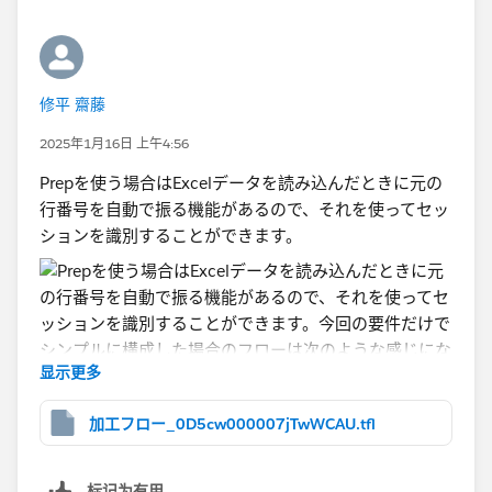
OR条件で表示できるようになります。なお、場面によ
に来たUserの会社名、業種、所在地などのファーモグラ
ってはフィルタではなくセットを利用したほうがよいこ
フィックデータが拾えるのでウェブページごとの訪問企
ともあります。
業や業種を把握するためにこのデータを活用していま
す。
修平 齋藤
使用している他のツールでもReverseIPのデータはある
のですが、データ構造的にはこのQualifiedのレポート
2025年1月16日 上午4:56
から出力できるデータが使いやすかったためこちらにし
Prepを使う場合はExcelデータを読み込んだときに元の
ています。
行番号を自動で振る機能があるので、それを使ってセッ
ションを識別することができます。
显示更多
加工フロー_0D5cw000007jTwWCAU.tfl
标记为有用