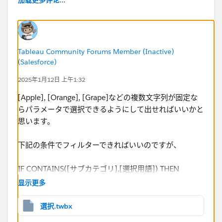
WHEN 2 THEN [2: Orange]=TRUE
WHEN 3 THEN [3: Grape]=TRUE
​上記によりパラメータのApple or Orange or Grapedど
れかを選択すると、各ブール値のTRUEがフィルターと
Tableau Community Forums Member (Inactive)
なり、単一選択（ラジオボタン）のフィルターは実現で
(Salesforce)
きました。
2025年1月12日 上午1:32
しかしながら、関係者から、ラジオボダンではなく、複
数選択可能なチェックボックスはできないのかと相談さ
[Apple], [Orange], [Grape]などの複数文字列が固定な
れております。
らパラメータで選択できるようにして出せればいいかと
「Appleを含むケース」 OR 「Grapeを含むケース」と
思います。
いった２つ以上をチェックボックスとして選択できる方
法を実現したく、今回の相談に至りました。
下記の条件でフィルターできればいいのですが、
「Appleを含むケース」 AND 「Grapeを含むケース」で
はなく、あくまで複数選択はORの想定です。
IF CONTAINS([サブカテゴリ],[選択用語]) THEN
[サブカテゴリ]
显示更多
ELSE
NULL
選択.twbx
END