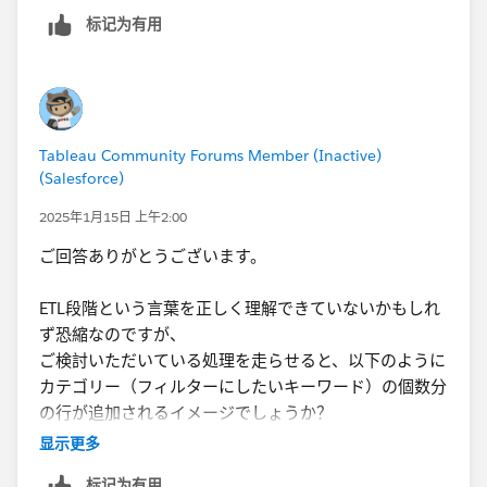
リバースIPで入手した自社ウェブサイトに訪問したユー
标记为有用
ザ情報であり、
１．各文字列のブール値を用意する。例えば以下の果物
以下添付画像のようなデータです。
３種類の計算フィールドを３つ用意する。
（実データではありません。会社名などはテキトーで
・[1: Apple] ⇒ CONTAINS([Fruit],"Apple")
す）
・[2: Orange] ⇒ CONTAINS([Fruit],"Orange")
例えば、3/14/2024 21:30からのセッションでTableau
・[3: Grape] ⇒ CONTAINS([Fruit],"Grape")
Tableau Community Forums Member (Inactive)
のドメインを使用する訪問者が
aaaa.com/appleの
ペー
(Salesforce)
ジと
aaaa.com/pineappleの
ページに訪れたという情報
２．パラメータ"Select Fruit"を用意する。
が拾えるというものです。よって、業種単位、または会
・Value 1, Display As: Apple
2025年1月15日 上午2:00
社単位で訪問セッション数とUser数をこのデータから表
・Value 2, Display As: Orange
ご回答ありがとうございます。
示することが可能です。
・Value 3, Display As: Grape
さらにほしいフィルターとして、URLにあ
ETL段階という言葉を正しく理解できていないかもしれ
る"apple"や"grape"などの文字列をもとに
複数選択可能
３．以下の計算フィールドを作り、フィルターに置いて
ず恐縮なのですが、
なフィルターを用意したいというものです（現状はパラ
TRUEにする。
ご検討いただいている処理を走らせると、以下のように
メータで択一は実現しています。）。週次でこのデータ
CASE [Select Fruit]
カテゴリー（フィルターにしたいキーワード）の個数分
を更新しております。​
WHEN 1 THEN [1: Apple]=TRUE
の行が追加されるイメージでしょうか？
WHEN 2 THEN [2: Orange]=TRUE
仮に上記サンプルの一行目のセッションでいうと、
显示更多
WHEN 3 THEN [3: Grape]=TRUE
「URLs visited during Sessions」に該当するキーワード
标记为有用