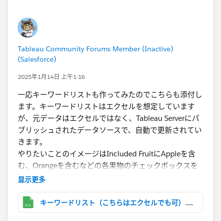
Tableau Community Forums Member (Inactive)
(Salesforce)
2025年1月14日 上午1:16
一応キーワードリストも作ってみたのでこちらも添付し
ます。キーワードリストはエクセルを想定しています
が、元データはエクセルではなく、Tableau Serverにパ
ブリッシュされたデータソースで、自動で更新されてい
きます。
やりたいことのイメージはIncluded FruitにAppleを含
む、Orangeを含むなどの各果物のチェックボックスを
用意し、複数選択できるようにすることです。
显示更多
AppleとOrangeをチェックするとIncluded Fruitに
「Appleを含む」OR「Orangeを含む」のデータが表示
キーワードリスト（こちらはエクセルでも可）.xlsx
されることが理想です。