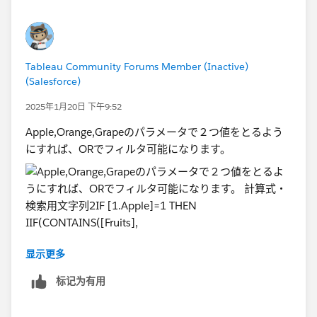
実際のデータは出力元の都合（一度の出力可能行数に制
限あり）でシートを複数に分けており、
データ更新には極力人間の手を動かさない想定でおりま
インプット時はファイル名でユニオンしています。
す。
可能であればTableau Prepでできる方法（計算フィール
Tableau Community Forums Member (Inactive)
ド等）だとありがたいと思っています。
(Salesforce)
Tableau Prepでなくても、標準的なTableauの機能範囲
で可能な自動化方法があればご教示いただけると幸いで
2025年1月20日 下午9:52
す。
Apple,Orange,Grapeのパラメータで２つ値をとるよう
にすれば、ORでフィルタ可能になります。
①基礎的な質問で恐縮なのですが、上記の場合、
Source Row Numberは生成できないでしょうか？
ユニオン後の論理的な行番号を振られるのが理想でし
た。これが使えない場合、他の対応策がいただけると大
显示更多
変助かります。。
标记为有用
計算式
②実際のビジュアライズされたレポート等はTableauサ
・検索用文字列2