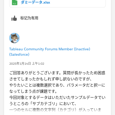
エクセルファイルにTableau Prep​で処理を走らせるのが
ダミーデータ.xlsx
理想です。
标记为有用
また、一つ懸念点があります。Sessionという列にはす
べて１の数字が入っており、１行が１セッションのデー
タです。（実際はこの列はなく、集計するためにPrepで
追加しました。）
この数字を使ってCompanyやIndustryごとにSession数
Tableau Community Forums Member (Inactive)
を集計しています。
(Salesforce)
このデータには１セッション（行）に一意のID等がない
ため、FIXED関数などを使ってセッションを固定した合
2025年1月14日 上午1:02
計ができないのではというのが懸念点です。
ご回答ありがとうございます。質問が長かったため困惑
させてしまったかもしれず申し訳ないのですが、
大変恐れ入りますが、上記を踏まえPrepでご検討いただ
やりたいことは複数選択であり、パラメータだと択一に
きたい点は以下の通りです。
なってしまう点が課題です。
今回対象とするデータはいただいたサンプルデータでい
・元データの行単位に一意の数字か文字列を採番する。
うところの「サブカテゴリ」において、
※集計時の重複を排除するために、１セッションごと
一つのセルに複数の文字列（カテゴリ）が入っていま
に固有IDを付与する。