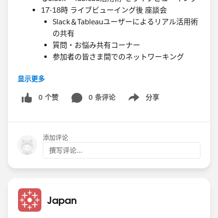
17-18時 ライブビューイング後 座談会
Slack＆Tableauユーザーによるリアル活用術
の共有
質問・お悩み共有コーナー
参加者の皆さま間でのネットワーキング
显示更多
💡 参加申込について、
上記参加申込URL
と
ウェビナー
の両方に申し込みをお願いいたします。（ウェビナーに
0 个赞
0 条评论
分享
Show menu
申込頂くことでアーカイブを後日確認いただけます。）
cs.salesforce.com
添加评论
撰写评论...
Japan