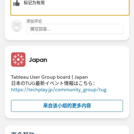
标记为有用
With a bit of magic HTML you could probably get away
with it without even rendering the viz on screen if you
添加评论
have a main view embedded on the page, but I've not
撰写回答...
tested this theory or figured out how you might then
return the result to another system. The part I do know
is that you can extract figures out of the page XML so a
well designed viz could potentially give you the result
Japan
you are looking for.
But is the juice worth the squeeze ? I'd say no.
Tableau User Group board | Japan
日本のTUG最新イベント情報はこちら：
https://techplay.jp/community_group/tug
HTH
Peter
来自该小组的更多内容