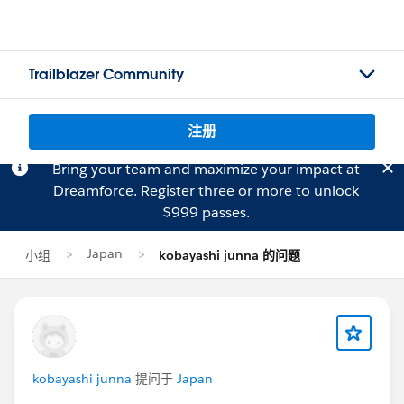
Trailblazer Community
注册
Bring your team and maximize your impact at
Dreamforce.
Register
three or more to unlock
$999 passes.
Japan
小组
kobayashi junna 的问题
kobayashi junna
提问于
Japan