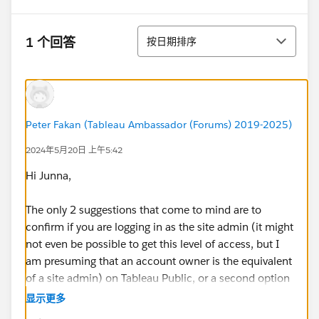
排序
1 个回答
按日期排序
Peter Fakan (Tableau Ambassador (Forums) 2019-2025)
2024年5月20日 上午5:42
Hi Junna,
The only 2 suggestions that come to mind are to
confirm if you are logging in as the site admin (it might
not even be possible to get this level of access, but I
am presuming that an account owner is the equivalent
of a site admin) on Tableau Public, or a second option
might be to convert to a URL reference because this
显示更多
can accept the filter, and then count the results.