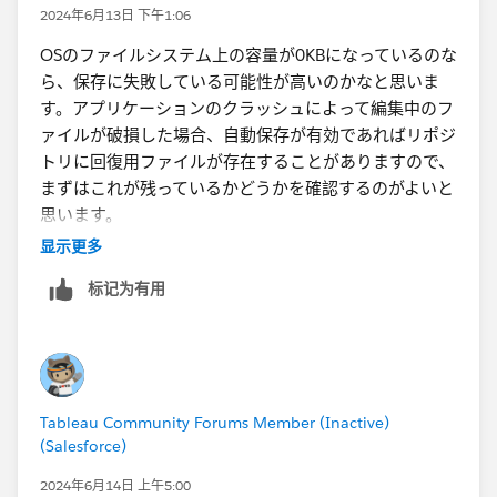
2024年6月13日 下午1:06
OSのファイルシステム上の容量が0KBになっているのな
ら、保存に失敗している可能性が高いのかなと思いま
す。アプリケーションのクラッシュによって編集中のフ
ァイルが破損した場合、自動保存が有効であればリポジ
トリに回復用ファイルが存在することがありますので、
まずはこれが残っているかどうかを確認するのがよいと
思います。
作業内容の保存 - Tableau
显示更多
标记为有用
ただ、今回はドライブの容量不足とのことなのでバック
アップを生成することもできなかった可能性がありま
す。その場合は手元に残った（見かけ上の容量が）0KB
のファイルをテキストエディタで開いて中身がどうなっ
ているか、もし中身が残っているなら問題の箇所の修正
Tableau Community Forums Member (Inactive)
を試みるということも一応検討できます、望み薄です
(Salesforce)
が...。あとは組織の管理下にある端末なら端末のバック
アップシステムに痕跡があるかを調べてもらうこともで
2024年6月14日 上午5:00