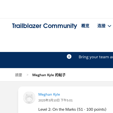
Trailblazer Community
概览
连接
Bring your team 
摘要
Meghan Kyle 的帖子
Meghan Kyle
2025年3月10日 下午5:01
Level 2: On the Marks (51 - 100 points)