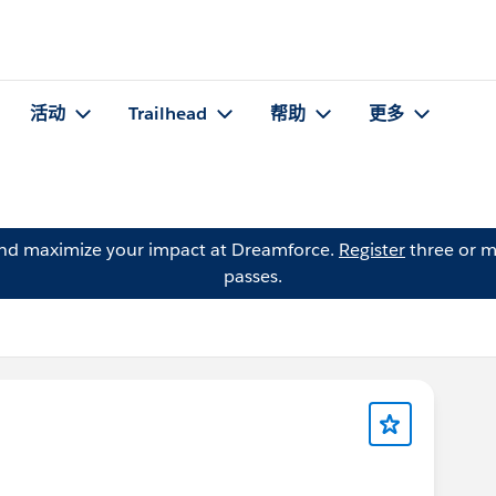
活动
Trailhead
帮助
更多
and maximize your impact at Dreamforce.
Register
three or m
passes.