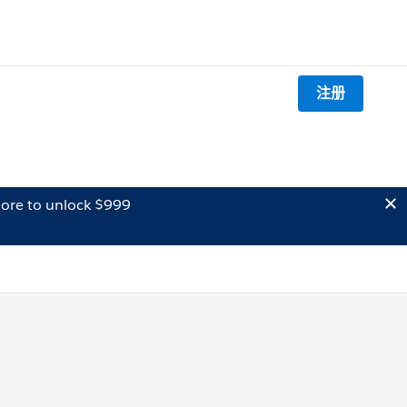
注册
ore to unlock $999