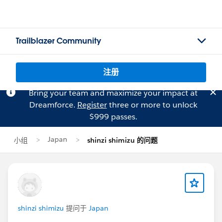
Trailblazer Community
注册
Bring your team and maximize your impact at
Dreamforce.
Register
three or more to unlock
$999 passes.
Japan
小组
shinzi shimizu 的问题
shinzi shimizu
提问于
Japan