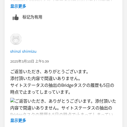
显示更多
标记为有用
実際のデータソースは更新が古いままで止まっている、
ということでしょうか。
shinzi shimizu
2025年3月10日 上午5:39
更新されなくなったタイミングがTableau Cloud​のアッ
ご返答いただき、ありがとうございます。
プデートの日なのでそれが影響している可能性はありま
添付頂いた内容で間違いありません。
すが、いまの段階だとそれが原因だとは断定できませ
サイトステータスの抽出のBridgeタスクの履歴も5日の
ん。
時点で止まってしまっています。
サイト管理者であれば、サイトステータスの「Bridge
Tasks for Extracts」が見れると思いますので、そちらで
の履歴がどうなっているかを確認してみてください。
显示更多