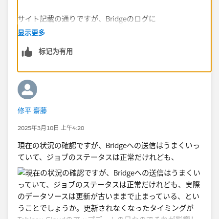
サイト記載の通りですが、Bridgeのログに
显示更多
---
标记为有用
HTTPRequestor::DoWork::HTTPException 401
https://[pod].online.tableau.com:443/oauth2/v1/toke
n
{
"error": "invalid_refresh_token"
}
修平 齋藤
---
2025年3月10日 上午4:20
といった出力が無いかを確認し、もし出力があるような
現在の状況の確認ですが、Bridgeへの送信はうまくいっ
らResolutionの1-3を実施されるのが良いかと思いま
ていて、ジョブのステータスは正常だけれども、
す。
Bridgeのログですが、既定では
/Users/<username>/Documents/マイ Tableau Bridge
リポジトリ/ログ(またはLogs)
にあるかと思います。