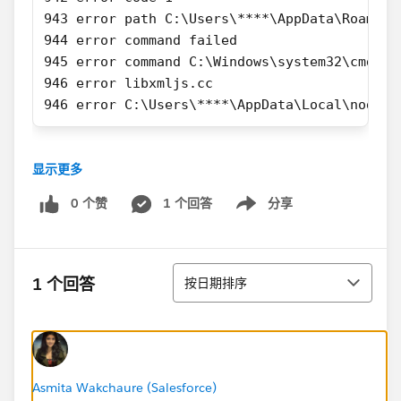
943 error path C:\Users\****\AppData\Roaming
944 error command failed
945 error command C:\Windows\system32\cmd.ex
946 error libxmljs.cc
946 error C:\Users\****\AppData\Local\node-g
显示更多
0 个赞
1 个回答
分享
Show menu
排序
1 个回答
按日期排序
Asmita Wakchaure (Salesforce)