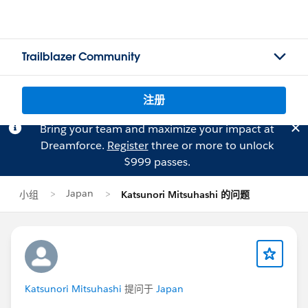
Trailblazer Community
注册
Bring your team and maximize your impact at
Dreamforce.
Register
three or more to unlock
$999 passes.
Japan
小组
Katsunori Mitsuhashi 的问题
Katsunori Mitsuhashi
提问于
Japan