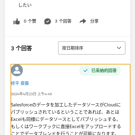
したい
0 个赞
3 个回答
分享
Show menu
排序
3 个回答
按日期排序
已采纳的回答
修平 齋藤
2024年4月23日 上午4:49
Salesforceのデータを加工したデータソースがCloudに
パブリッシュされているということであれば、あとは
Excelも同様にデータソースとしてパブリッシュする、
もしくはワークブックに直接Excelをアップロードする
ことでデータブレンドを行うことが可能になります。