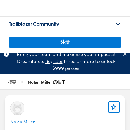
Trailblazer Community
注册
Bring your team and maximize your impact at
Dreamforce.
Register
three or more to unlock
$999 passes.
摘要
Nolan Miller 的帖子
Nolan Miller