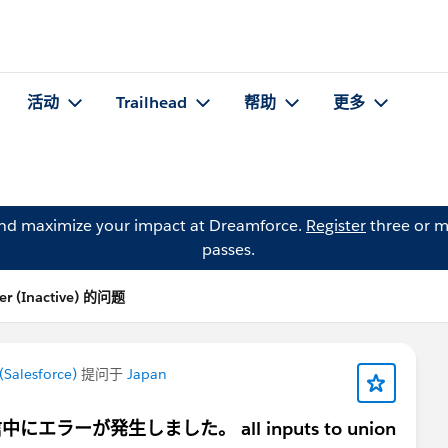
活动
Trailhead
帮助
更多
and maximize your impact at Dreamforce.
Register
three or m
passes.
r (Inactive) 的问题
Salesforce)
提问于
Japan
ーが発生しました。 all inputs to union