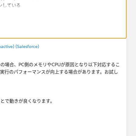
オンしている
tive) (Salesforce)
の場合、PC側のメモリやCPUが原因となり以下対応するこ
ー実行のパフォーマンスが向上する場合があります。お試し
とで動きが良くなります。
使用数が上がると処理が逼迫するので回避
ていることもメモリを多く消費するので回避