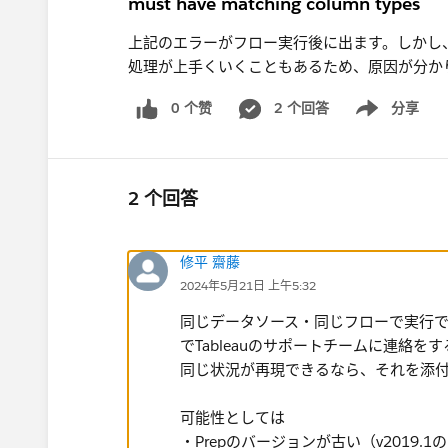
must have matching column types
上記のエラーがフロー実行後に出ます。しかし、
処理が上手くいくこともあるため、原因が分か
0 个赞
2 个回答
分享
Show menu
2 个回答
修平 齋藤
2024年5月21日 上午5:32
同じデータソース・同じフロー​で実行
でTableauのサポートチームに連絡
同じ状況が再現できるなら、それを添
可能性としては
・Prepのバージョンが古い（v2019.