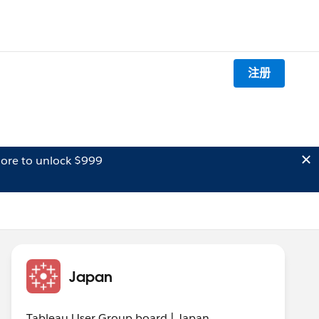
注册
ore to unlock $999
Japan
Tableau User Group board | Japan