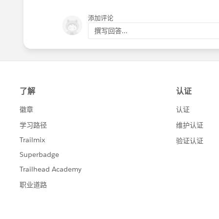
添加评论
撰写回答...