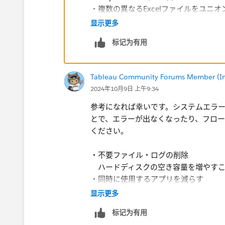
・​複数の異なるExcelファイルをユニ
​あたりがあります。
显示更多
标记为有用
Tableau Community Forums Member (Inac
2024年10月9日 上午9:34
参考になれば幸いです。システムエラー
とで、エラーが出なくなったり、フロ
ください。
・不要ファイル・ログの削除
ハードディスクの空き容量を増やすこ
・同時に使用するアプリを減らす
アプリごとにメモリを消費するため、
显示更多
ブラウザで複数のタブを開いて閲覧し
标记为有用