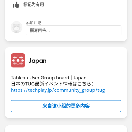
标记为有用
りました。その後、Bridgeクライアント側でパブリッシ
ュしたデータソースが表示されるようになりました。
添加评论
Tableau Prepで使用するデータソースは直接DBに接続
撰写回答...
するのでなくTableau Desktopでパブリッシュしたデー
タソースを使用することでスケジュール通りに更新され
るようになりました。
Japan
Tableau User Group board | Japan
日本のTUG最新イベント情報はこちら：
https://techplay.jp/community_group/tug
来自该小组的更多内容