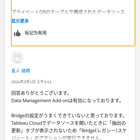
プライベートDBのテーブルで構成されたデータソース
の抽出を毎日実行→BridgeでOK
显示更多
プライベートDBに接続したフローファイルを毎日実行
标记为有用
→Conductorが必要
以前は別のやり方として、コマンドラインからローカル
PC上でPrepフローを実行し、その出力を上書きパブリ
ッシュする方法があったのですが、現状のTableau
直人 諸橋
CloudはMFA/SSOが必須になっているのでこの方法は使
えなくなっていると思います。出力先をローカルPCに
2024年3月1日 上午2:41
して（Prepフロー自体はローカルで完結させて）、そこ
回答ありがとうございます。
からAPIを使ってCloudのデータソースに更新をかける
Data Management Add-onは有効になっております。
ことはできるかもしれません。
Bridgeの設定がうまくできていないと思っております。
Tableau Cloudでデータソースを開いたときに「抽出の
更新」タブが表示されないため「Bridge(レガシー)スケ
ジュール」のアクションが実行できません。