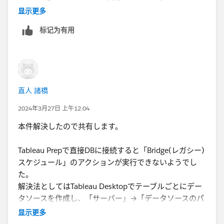
上記の原因はお分かりになりますか？
显示更多
标记为有用
直人 諸橋
2024年3月27日 上午12:04
本件解決したので共有します。
Tableau Prepで直接DBに接続すると「Bridge(レガシー)
スケジュール」のアクションが実行できないようでし
た。
解決法としてはTableau Desktopでテーブルごとにデー
タソースを作成し、「サーバー」→「データソースのパ
ブリッシュ」、パブリッシュ後、「Bridge(レガシー)ス
显示更多
ケジュール」で更新スケジュールを設定できるようにな