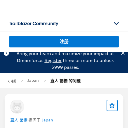
Trailblazer Community
注册
Bring your team and maximize your impact at
Dreamforce.
Register
three or more to unlock
$999 passes.
Japan
小组
直人 諸橋 的问题
直人 諸橋
提问于
Japan