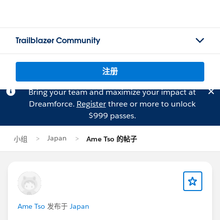
Trailblazer Community
注册
Bring your team and maximize your impact at
Dreamforce.
Register
three or more to unlock
$999 passes.
Japan
小组
Ame Tso 的帖子
Ame Tso
发布于
Japan