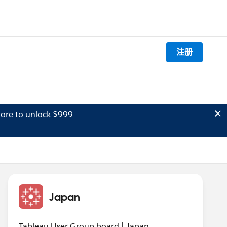
注册
ore to unlock $999
Japan
Tableau User Group board | Japan