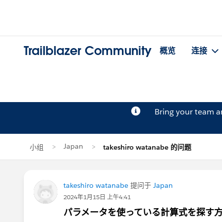
Trailblazer Community
概览
连接
Bring your team 
Japan
小组
takeshiro watanabe 的问题
takeshiro watanabe
提问于
Japan
2024年1月15日 上午4:41
パラメータを使っている計算式を探す