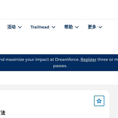
活动
Trailhead
帮助
更多
and maximize your impact at Dreamforce.
Register
three or m
passes.
方法