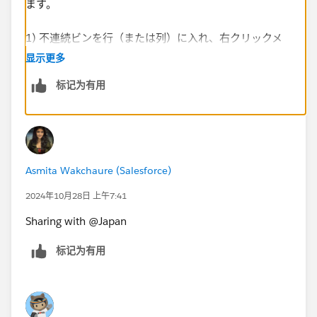
ます。
1) 不連続ビンを行（または列）に入れ、右クリックメ
ニューから「欠落した値を表示」をオンにする。
显示更多
标记为有用
Asmita Wakchaure (Salesforce)
2024年10月28日 上午7:41
Sharing with @Japan​
2) 行または列に置いた不連続ビンをマークの詳細に複
标记为有用
製する。
3) Index, X1, Y1 をそれぞれ配置し、それら全ての表計