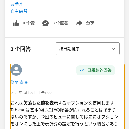
お手本
自主練習
0 个赞
3 个回答
分享
Show menu
排序
3 个回答
按日期排序
已采纳的回答
修平 齋藤
2024年10月29日 上午1:22
これは
欠落した値を表示
するオプションを使用します。
Tableauは基本的に操作の順番が問われることはあまり
ないのですが、今回のビューに関しては先にオプション
をオンにした上で表計算の設定を行うという順番があり