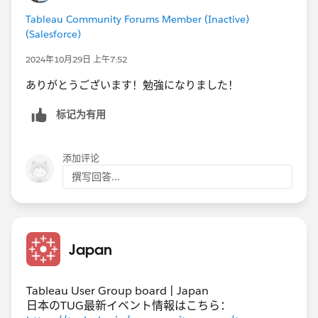
算を不連続ビンに沿って計算するように設定する。
Tableau Community Forums Member (Inactive)
(Salesforce)
2024年10月29日 上午7:52
4) 行または列に配置した不連続ビンをビューから削除
ありがとうございます！勉強になりました！
する。この段階でおおよその形が再現できていると思い
ます。
标记为有用
添加评论
5) マークのグラフタイプを線にし、マークの詳細にあ
撰写回答...
る不連続ビンをパスに複製する。その他、必要に応じて
色の設定などを行う。
Japan
Tableau User Group board | Japan
日本のTUG最新イベント情報はこちら：