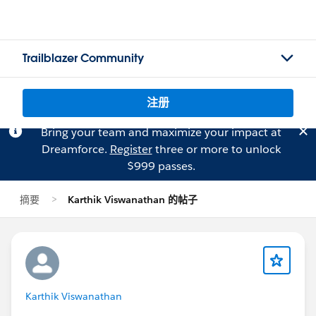
Trailblazer Community
注册
Bring your team and maximize your impact at
Dreamforce.
Register
three or more to unlock
$999 passes.
摘要
Karthik Viswanathan 的帖子
Karthik Viswanathan