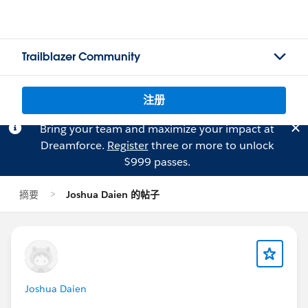
Trailblazer Community
注册
Bring your team and maximize your impact at
Dreamforce.
Register
three or more to unlock
$999 passes.
摘要
Joshua Daien 的帖子
Joshua Daien