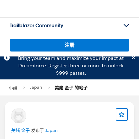
Trailblazer Community
注册
Bring your team and maximize your impact at
Dreamforce.
Register
three or more to unlock
$999 passes.
Japan
小组
美緒 金子 的帖子
美緒 金子
发布于
Japan