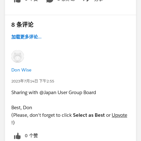
Show menu
8 条评论
加载更多评论...
Don Wise
2023年7月14日 下午2:55
Sharing with @Japan​ User Group Board
Best, Don
(Please, don't forget to click
Select as Best
or
Upvote
!)
0 个赞