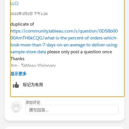
LLC)
2023年3月5日 下午1:26
duplicate of
https://community.tableau.com/s/question/0D58b00
00AmTH6kCQG/what-is-the-percent-of-orders-which-
took-moer-than-7-days-on-an-average-to-deliver-using-
sample-store-data
please only post a question once
Thanks
Jim - Tableau Visionary
显示更多
标记为有用
添加评论
撰写回答...