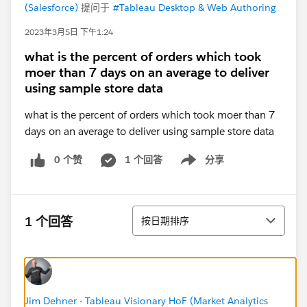
(Salesforce)
提问于
#Tableau Desktop & Web Authoring
2023年3月5日 下午1:24
what is the percent of orders which took
moer than 7 days on an average to deliver
using sample store data
what is the percent of orders which took moer than 7
days on an average to deliver using sample store data
0 个赞
1 个回答
分享
Show menu
排序
1 个回答
按日期排序
Jim Dehner - Tableau Visionary HoF (Market Analytics