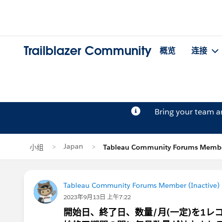
Trailblazer Community
概览
连接
Bring your team 
Japan
小组
Tableau Community Forums Membe
Tableau Community Forums Member (Inactive) (
2023年9月13日 上午7:22
開始日、終了日、数量/月(一定)を1レコ