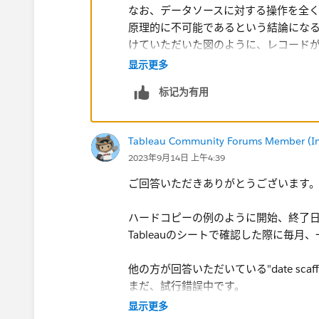
なお、データソースに対する操作を全
原理的に不可能であるという結論にな
けていただいた図のように、レコードが
显示更多
実際のデータまたはそのデータと同じ
标记为有用
における具体例を示すことはできるかも
Tableau Community Forums Member (Inac
2023年9月14日 上午4:39
ご回答いただきありがとうございます
ハードコピーの例のように開始、終了
Tableauのシートで確認した際に毎
他の方が回答いただいている"date sc
まだ、試行錯誤中です。
显示更多