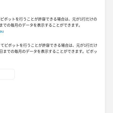
ピボットを行うことが許容できる場合は、元が1行だけの
、次のようにStartとFinishの間の月を並べることができま
終了日までの毎月のデータを表示することができます。
au
り方が紹介されています。ただ、読み込むデータを全く変え
現しようとすると様々な制約があったり、機能を熟知していないと使
ーしているならビンや表計算を使ってもよいと思いますが、
切な形にする」ことを考えたほうが汎用的に役に立つと思い