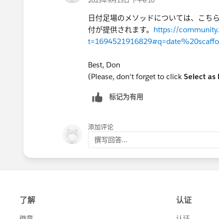
2023年9月13日 下午6:10
日付足場のメソッドについては、こちら
付が提供されます。
https://community
t=1694521916829#q=date%20scaffol
Best, Don
(Please, don't forget to click
Select as
标记为有用
添加评论
撰写回答...