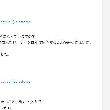
や表計算を使ってもよいと思いますが、まずは「読＞み込ま
とを考えたほうが汎用的に役に立つと思い＞ます。
結するのが希望ですが、
形で成形する方向でも考えてみます。(Tableau Prepも
tive) (Salesforce)
実現できるベスト案ご教示いただければ幸いです。
ドになっていますので
まで画面表示だけ、データは別途何等かのDB Viewをかますか、
ました。
tive) (Salesforce)
したいことに近かったので
検証します。