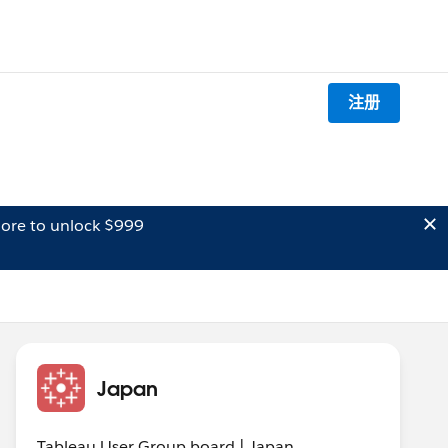
注册
ore to unlock $999
Japan
Tableau User Group board | Japan