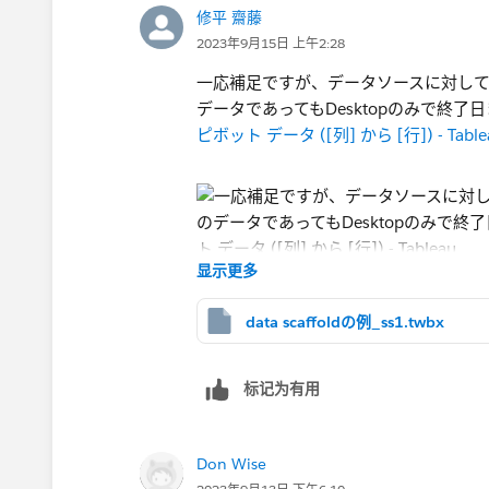
修平 齋藤
2023年9月15日 上午2:28
一応補足ですが、データソースに対して
ここまで加工してDesktopに読み込むと
データであってもDesktopのみで​
す。
ピボット データ ([列] から [行]) - Table
先に書いたように、調べると色々なや
ずにTableauDesktopだけで実
显示更多
えなかったりします。ある程度マスタ
まずは「読み込ませるデータ自体を適
data scaffoldの例_ss1.twbx
ます。
标记为有用
Don Wise