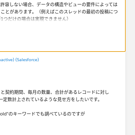
く許容しない場合、データの構造やビューの要件によっては
ることがあります。（例えばこのスレッドの最初の投稿につ
1つだけの場合は実現できません）
構造を持つサンプルを添付していただけると、そのサンプル
しれません。​
tive) (Salesforce)
。
日と契約期間、毎月の数量、合計があるレコードに対し
月、一定数計上されているような見せ方をしたいです。
affold"のキーワードでも調べているのですが