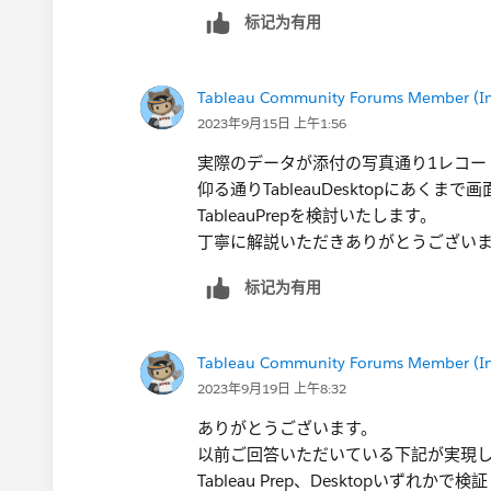
＞ある程度マスターしているならビン
标记为有用
せるデータ自体を適切な形にする」こ
できれば Tableau Desktop内で完
初心者のため読み込みデータ自体を何らかの
Tableau Community Forums Member (Inac
初心者です・・・）
2023年9月15日 上午1:56
念のため Tableau Desktopで
実際のデータが添付の写真通り1レコー
仰る通りTableauDesktopにあく
TableauPrepを検討いたします。
丁寧に解説いただきありがとうござい
标记为有用
Tableau Community Forums Member (Inac
2023年9月19日 上午8:32
ありがとうございます。
以前ご回答いただいている下記が実現
Tableau Prep、Desktopいずれかで