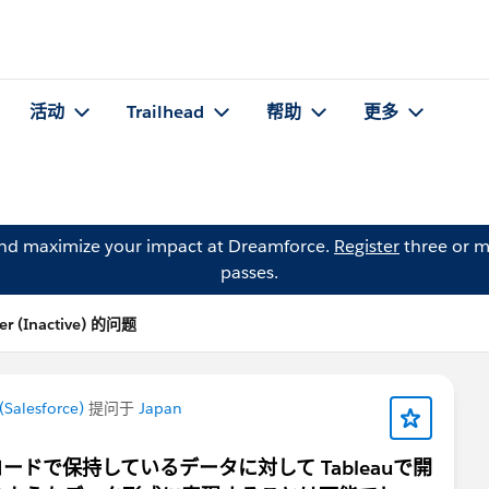
活动
Trailhead
帮助
更多
and maximize your impact at Dreamforce.
Register
three or m
passes.
r (Inactive) 的问题
Salesforce)
提问于
Japan
ードで保持しているデータに対して Tableauで開