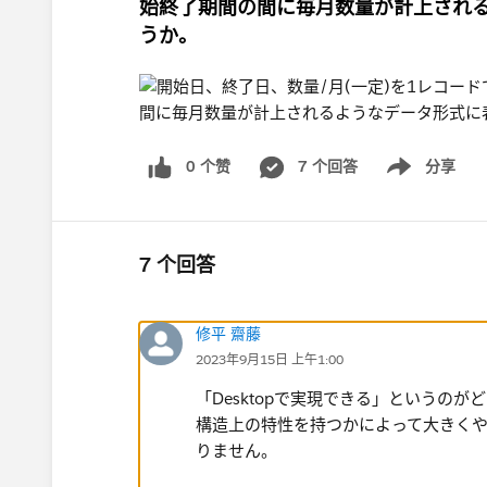
始終了期間の間に毎月数量が計上され
うか。
0 个赞
7 个回答
分享
Show menu
7 个回答
修平 齋藤
2023年9月15日 上午1:00
「Desktopで実現できる」というの
構造上の特性を持つかによって大きく
りません。