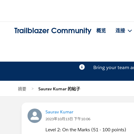
Trailblazer Community
概览
连接
Bring your team 
摘要
Saurav Kumar 的帖子
Saurav Kumar
2023年10月13日 下午10:06
Level 2: On the Marks (51 - 100 points)