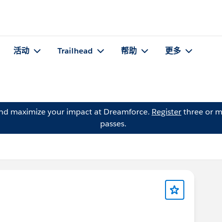
活动
Trailhead
帮助
更多
and maximize your impact at Dreamforce.
Register
three or m
passes.