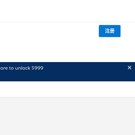
注册
ore to unlock $999