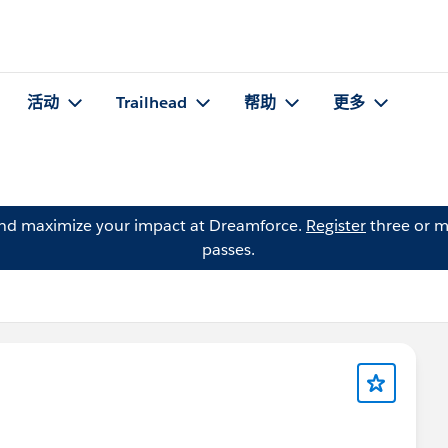
活动
Trailhead
帮助
更多
and maximize your impact at Dreamforce.
Register
three or m
passes.