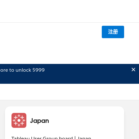
注册
ore to unlock $999
Japan
Tableau User Group board | Japan