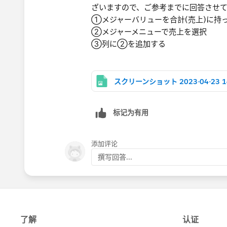
ざいますので、ご参考までに回答させ
①メジャーバリューを​合計(売上)に持
②​メジャーメニューで売上を選択
③列に②を追加する​
标记为有用
添加评论
撰写回答...