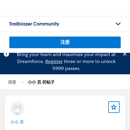
Trailblazer Community
注册
Bring your team and maximize your impact at
Dreamforce.
Register
three or more to unlock
$999 passes.
摘要
小小 苏 的帖子
小小 苏