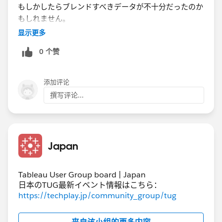
もしかしたらブレンドすべきデータが不十分だったのか
もしれません。
前回設定時はカスタムで一行だけのブレンドとしました
显示更多
が、以下の自動で反映されたものでは
0 个赞
複数の日付バリエーションがブレンドされています。
ブレンド設定​
添加评论
撰写评论...
Japan
Tableau User Group board | Japan
日本のTUG最新イベント情報はこちら：
https://techplay.jp/community_group/tug