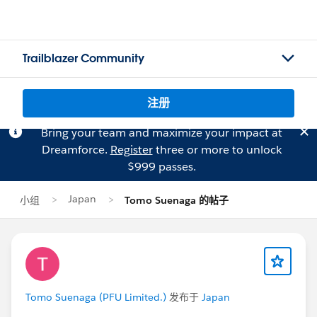
Trailblazer Community
注册
Bring your team and maximize your impact at
Dreamforce.
Register
three or more to unlock
$999 passes.
Japan
小组
Tomo Suenaga 的帖子
Tomo Suenaga (PFU Limited.)
发布于
Japan