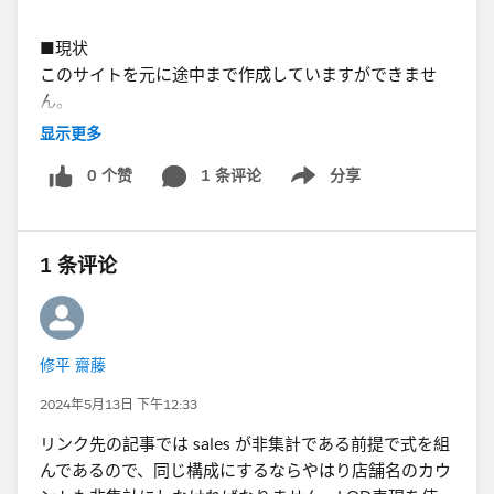
■現状
このサイトを元に途中まで作成していますができませ
ん。
https://kaho-enterprise.co.jp/tips/346/
显示更多
私のタブローレベルはこれをみよう見真似で追いかける
0 个赞
1 条评论
分享
ことはできますが、何をしているのかは理解できないレ
Show menu
ベルです。
■
https://kaho-enterprise.co.jp/tips/346/をやってみて
1 条评论
＜手順1＞作成できました
＜手順2＞グラフが一本なので不要かと考え飛ばしてい
ます。
修平 齋藤
＜手順3＞base_longtitudeは作成できました。​
手順2を飛ばしているのでcal_longititudeは作成してい
2024年5月13日 下午12:33
ません。
リンク先の記事では sales が非集計である前提で式を組
base_latitudeについては、＋[sales]のところを
んであるので、同じ構成にするならやはり店舗名のカウ
COUNT［店舗名」とすると集計と非集計は演算できな