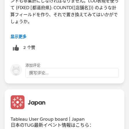
ントも非集計にしなければなりません。​LOD表現を使っ
いと出てきてしまいます。
て {FIXED [都道府県]: COUNTD([店舗名])} のような計
ピルの配置の仕方もいまいちわかりません。
算フィールドを作り、それで置き換えてみてはいかがで
しょうか。
現物がないのでお答えが難しいかもしれませんが、この
ようにしてみればできるかも、、、でも構いませんので
なお、強制的にデータを増殖させる手法（scaffolding）
アドバイスをいただけますと助かります。上記のやり方
显示更多
については記事が書かれた5年前はそうするのが主流で
の理解としては、店舗名の行をPoint_orderで1－4に複
2 个赞
したが、現在はリレーションシップがあるのでもう少し
製して、それを地図上に4点プロットすることで棒グラ
変えたやり方も可能だろうと思います。
フを表現すると理解しています。
よろしくお願いいたします。​
添加评论
kaho-enterprise.co.jp
撰写评论...
Japan
Tableau User Group board | Japan
日本のTUG最新イベント情報はこちら：