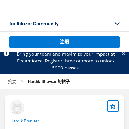
Trailblazer Community
注册
Bring your team and maximize your impact at
Dreamforce.
Register
three or more to unlock
$999 passes.
摘要
Hardik Bhavsar 的帖子
Hardik Bhavsar