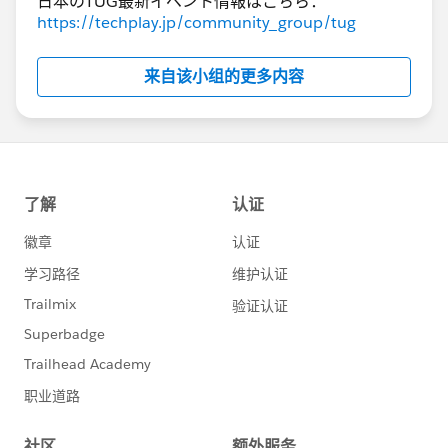
日本のTUG最新イベント情報はこちら：
ニティや Salesforce の製品マネージャーと共有すること
https://techplay.jp/community_group/tug
が可能です。 Idea の閲覧についてはログイン不要です
が、それ以外のアクション（新規 Idea の投稿、既存
来自该小组的更多内容
Idea への Upvote やコメント）を実施するためには、
Trailblazer アカウントへのログインが必要となります。
IdeaExchange プラットフォーム：
https://ideas.salesforce.com/s/search#t=All&sort=r
elevancy
💡 IdeaExchange プラットフォームでの投稿方法
Idea を投稿する際は、サブナビゲーションにある
「Post」をクリックください。