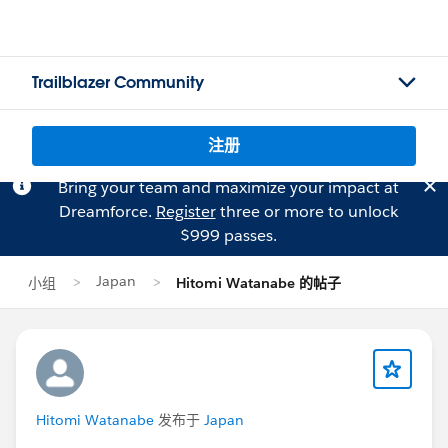
Trailblazer Community
注册
Bring your team and maximize your impact at
Dreamforce.
Register
three or more to unlock
$999 passes.
Japan
小组
Hitomi Watanabe 的帖子
Hitomi Watanabe
发布于
Japan