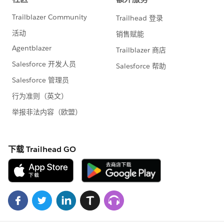
投稿する際にご用意いただく項目は 4 つございます。
Title (Idea のタイトル)
Category (Idea のカテゴリー「Tableau &
Analytics」から Tableau 製品を選択ください)
Please describe your idea in as much detail as
possible (Idea の説明をご入力ください)
Tell us more. How and why does this idea
contribute to the success of your organization? (お
客様にとっての Idea の重要性についてご記入くださ
い)
必要事項をご記入いただき、「Review Submission」を
クリックすると、 Idea が IdeaExchange プラットフォ
ームに投稿されます。
💡Idea の Upvote 方法