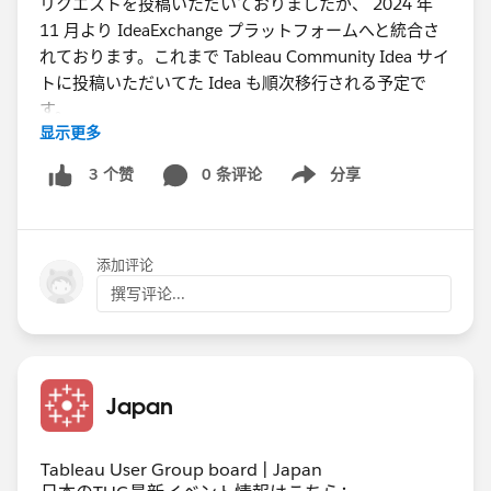
リクエストを投稿いただいておりましたが、 2024 年
11 月より IdeaExchange プラットフォームへと統合さ
れております。これまで Tableau Community Idea サイ
トに投稿いただいてた Idea も順次移行される予定で
す。
显示更多
Tableau Community Idea サイト :
https://community.tableau.com/s/ideas
0 条评论
分享
3 个赞
Show menu
Tableau Community Idea サイトから IdeaExchange プ
ラットフォームへの統合に関しては、以下の FAQ をご
添加评论
参照ください。
FAQ: Tableau Ideas moving to IdeaExchange
撰写评论...
platform
💡 IdeaExchange プラットフォームについて
Japan
IdeaExchange プラットフォームとは、お客様からの製
品へのフィードバックを投稿いただけるプラットフォー
Tableau User Group board | Japan
ムとなっており、製品へのアイデアを Trailblazer コミュ