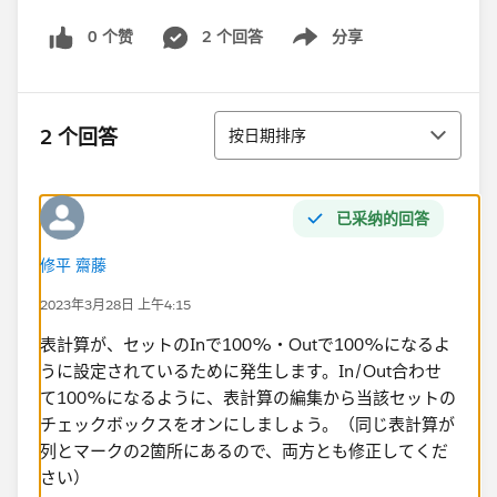
0 个赞
2 个回答
分享
Show menu
排序
2 个回答
按日期排序
已采纳的回答
修平 齋藤
2023年3月28日 上午4:15
表計算が、セットのInで100%・Outで100%になるよ
うに設定されているために発生します。In/Out合わせ
て100%になるように、表計算の編集から当該セットの
チェックボックスをオンにしましょう。（同じ表計算が
列とマークの2箇所にあるので、両方とも修正してくだ
さい）