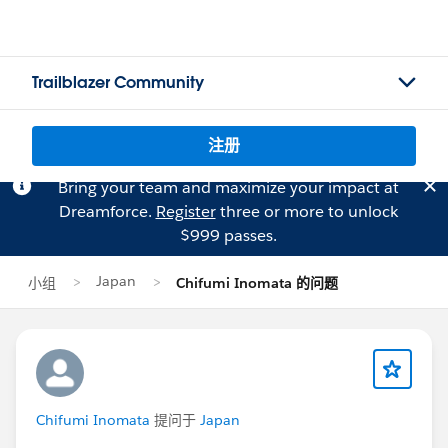
Trailblazer Community
注册
Bring your team and maximize your impact at
Dreamforce.
Register
three or more to unlock
$999 passes.
Japan
小组
Chifumi Inomata 的问题
Chifumi Inomata
提问于
Japan