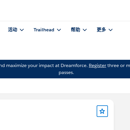
活动
Trailhead
帮助
更多
and maximize your impact at Dreamforce.
Register
three or m
passes.