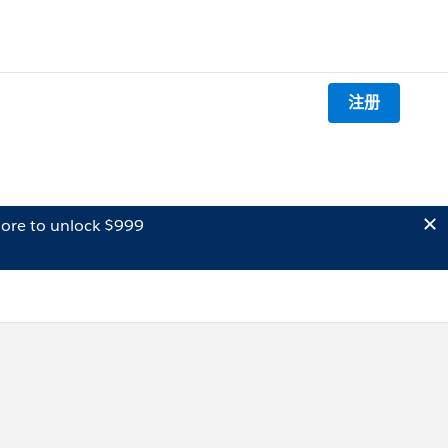
注册
ore to unlock $999