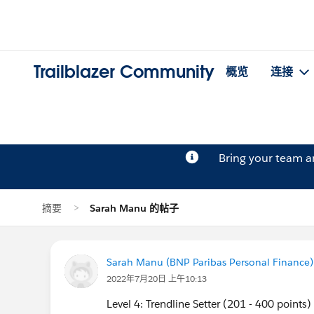
Trailblazer Community
概览
连接
Bring your team 
摘要
Sarah Manu 的帖子
Sarah Manu (BNP Paribas Personal Finance)
2022年7月20日 上午10:13
Level 4: Trendline Setter (201 - 400 points)