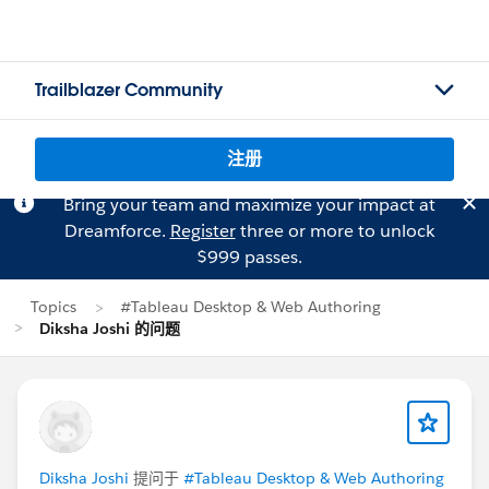
Trailblazer Community
注册
Bring your team and maximize your impact at
Dreamforce.
Register
three or more to unlock
$999 passes.
Topics
#Tableau Desktop & Web Authoring
Diksha Joshi 的问题
Diksha Joshi
提问于
#Tableau Desktop & Web Authoring