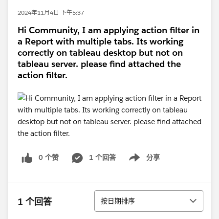
2024年11月4日 下午5:37
Hi Community, I am applying action filter in
a Report with multiple tabs. Its working
correctly on tableau desktop but not on
tableau server. please find attached the
action filter.
0 个赞
1 个回答
分享
Show menu
排序
1 个回答
按日期排序