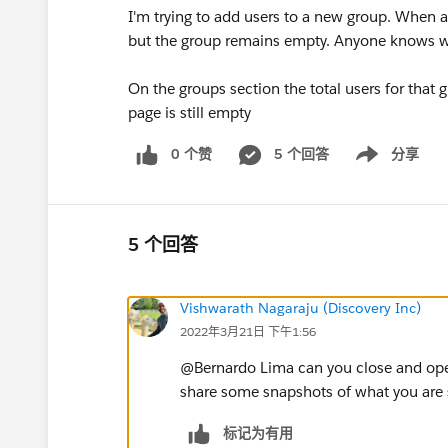
I'm trying to add users to a new group. When a
but the group remains empty. Anyone knows wh
On the groups section the total users for that
page is still empty
0 个赞
5 个回答
分享
Show menu
5 个回答
Vishwarath Nagaraju (Discovery Inc)
2022年3月21日 下午1:56
@Bernardo Lima​ can you close and op
share some snapshots of what you are s
标记为有用