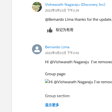
Vishwarath Nagaraju (Discovery Inc)
2022年3月21日 下午2:29
@Bernardo Lima​ thanks for the update. 
标记为有用
Bernardo Lima
2022年3月21日 下午2:03
Hi @Vishwarath Nagaraju​ I've removed
Group page:
Group section:
显示更多