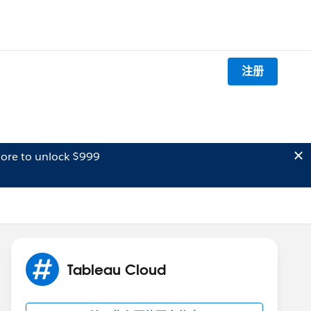
注册
ore to unlock $999
Tableau Cloud