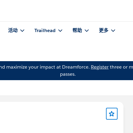
活动
Trailhead
帮助
更多
and maximize your impact at Dreamforce.
Register
three or m
passes.