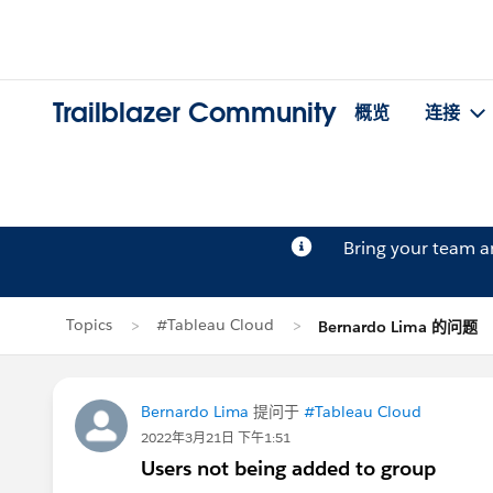
Trailblazer Community
概览
连接
Bring your team 
Topics
#Tableau Cloud
Bernardo Lima 的问题
Bernardo Lima
提问于
#Tableau Cloud
2022年3月21日 下午1:51
Users not being added to group