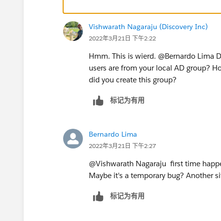
Vishwarath Nagaraju (Discovery Inc)
2022年3月21日 下午2:22
Hmm. This is wierd. @Bernardo Lima​ Did
users are from your local AD group? H
did you create this group?
标记为有用
Bernardo Lima
2022年3月21日 下午2:27
@Vishwarath Nagaraju​ first time happen
Maybe it's a temporary bug? Another site
标记为有用