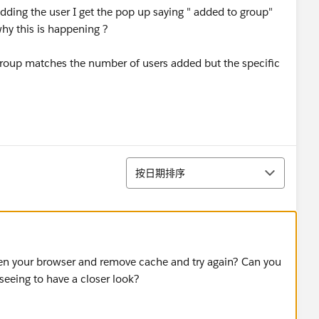
dding the user I get the pop up saying " added to group"
y this is happening ?
 group matches the number of users added but the specific
排序
按日期排序
en your browser and remove cache and try again? Can you
eeing to have a closer look?