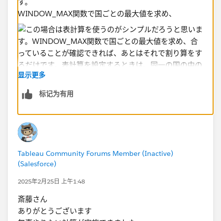
す。​
WINDOW_MAX関数で国ごとの最大値を求め、
显示更多
标记为有用
合っていることが確認できれば​、あとはそれで割り算を
するだけです。
Tableau Community Forums Member (Inactive)
(Salesforce)
表計算を設定するときは、同一の国の中の最大値を求め
2025年2月25日 上午1:48
るために、
年に沿って計算する
ようにしてください。
斎藤さん
ありがとうございます