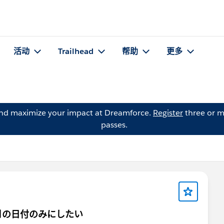
活动
Trailhead
帮助
更多
and maximize your impact at Dreamforce.
Register
three or m
passes.
月の日付のみにしたい