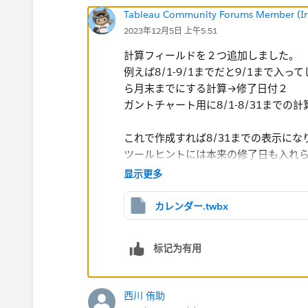
Tableau Community Forums Member (Inac
2023年12月5日 上午5:51
計算フィールドを２つ追加しました。
例えば8/1-9/1までだと9/1まで
ら月末までにする計算→修了日付２
ガントチャート用に8/1-8/31まで
これで作成すれば8/31までの表示にな
ツールヒントには本来の修了日も入れ
显示更多
カレンダー.twbx
标记为有用
西川 侑助