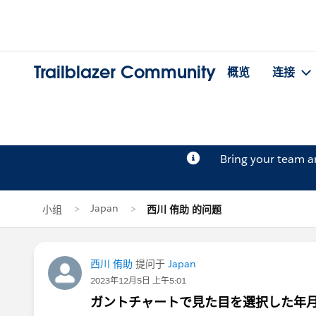
Trailblazer Community
概览
连接
Bring your team 
Japan
小组
西川 侑助 的问题
西川 侑助
提问于
Japan
2023年12月5日 上午5:01
ガントチャートで見た目を選択した年