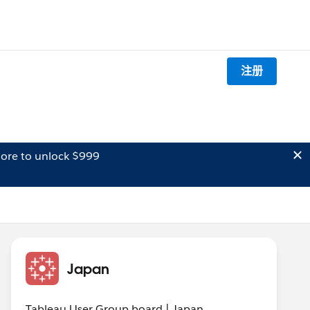
注册
ore to unlock $999
Japan
Tableau User Group board | Japan