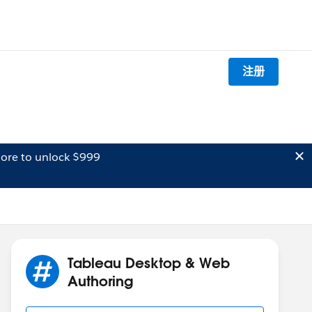
注册
ore to unlock $999
Tableau Desktop & Web
Authoring