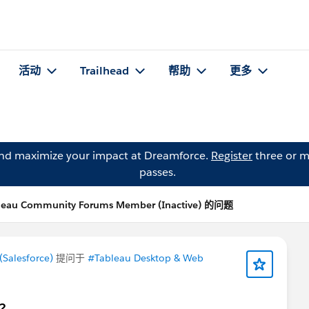
活动
Trailhead
帮助
更多
and maximize your impact at Dreamforce.
Register
three or m
passes.
leau Community Forums Member (Inactive) 的问题
Salesforce)
提问于
#Tableau Desktop & Web
?