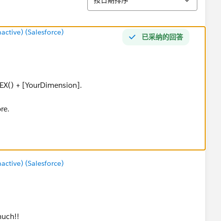
tive) (Salesforce)
已采纳的回答
EX() + [YourDimension].
re.
tive) (Salesforce)
much!!