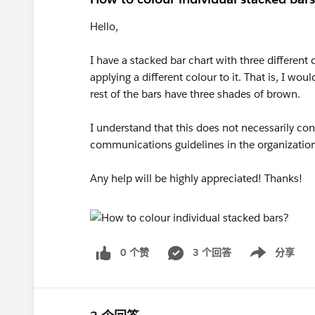
Hello,
I have a stacked bar chart with three different c
applying a different colour to it. That is, I woul
rest of the bars have three shades of brown.
I understand that this does not necessarily con
communications guidelines in the organization
Any help will be highly appreciated! Thanks!
0 个赞
3 个回答
分享
Show menu