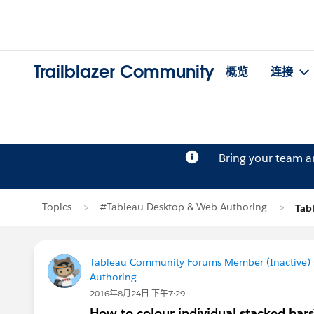
Trailblazer Community
概览
连接
Bring your team 
Topics
#Tableau Desktop & Web Authoring
Tab
Tableau Community Forums Member (Inactive) (
Authoring
2016年8月24日 下午7:29
How to colour individual stacked bars