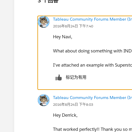
3 个回答
Tableau Community Forums Member (Inac
2016年8月24日 下午7:40
Hey Navi,
What about doing something with IND
I've attached an example with Supersto
标记为有用
Tableau Community Forums Member (Inac
2016年8月24日 下午8:03
Hey Derrick,
That worked perfectly!! Thank you so 