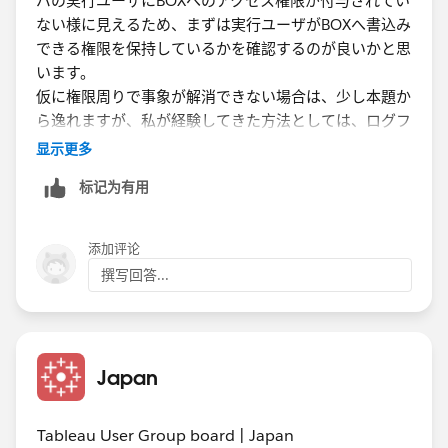
バの実行ユーザにBOXへのアクセス権限が付与されてい
ない様に見えるため、まずは実行ユーザがBOXへ書込み
4. 接続の安定性
できる権限を保持しているかを確認するのが良いかと思
- BoxDriveの接続が安定していることを確認します。
います。
クラウドドライブの接続が不安定だとログのアーカイブ
仮に権限周りで事象が解消できない場合は、少し本題か
に失敗する可能性があります。
ら逸れますが、私が経験してきた方法としては、ログフ
ァイルの作成パスは元のままとしつつ、フォルダ移動す
显示更多
＜設定手順＞
るshellなどのバッチ処理を組んで、所望のディレクトリ
标记为有用
（S3やGoogleストレージ）に移送する手段を取ってお
以下は、Tableauサーバーのログのアーカイブ格納場所
りました。ご参考まで。
をBoxDriveに設定する手順の例です。
添加评论
1. BoxDriveのパス確認
撰写回答...
BoxDriveがどのパスにマウントされているか確認しま
す（例: `
C:\Users\username\Box`）。
2. Tableauの設定変更
Japan
Tableauサーバーの設定ファイル（一般的には
`tabsvc.yml`）を編集し、ログのアーカイブ先パスを
Tableau User Group board | Japan
BoxDriveのパスに変更します。