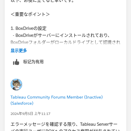
以下、お役に立てると幸いです。
＜重要なポイント＞
1. BoxDriveの設定
- BoxDriveがサーバーにインストールされており、
BoxDriveフォルダーがローカルドライブとして認識され
ていることが前提です。
显示更多
标记为有用
2. パスの指定
- BoxDriveフォルダーのパスを正しく指定する必要が
あります。例えば、BoxDriveが
`
C:\Users\username\Box`にマウントされている場合、
そのパスをTableauサーバーの設定で指定します。
Tableau Community Forums Member (Inactive)
(Salesforce)
3.権限の設定
- Tableauサーバーの実行ユーザーがBoxDriveフォルダ
2024年9月5日 上午11:17
ーに対して書き込み権限を持っていることを確認しま
エラーメッセージを確認する限り、Tableau Serverサー
す。