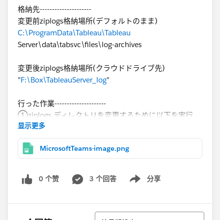
格納先---------------------
変更前ziplogs格納場所(デフォルトのまま)
C:\ProgramData\Tableau\Tableau
Server\data\tabsvc\files\log-archives
変更後ziplogs格納場所(クラウドドライブ先)
"
F:\Box\TableauServer_log
"
行った作業---------------------
①ziplogs ディレクトリを変更するために以下を実行
显示更多
tsm configuration set -k basefilepath.log_archive -
v "
F:\Box\TableauServer_log
"
MicrosoftTeams-image.png
②変更を適用するために、以下コマンド実行。
tsm pending-changes apply
0 个赞
3 个回答
分享
Show menu
③サーバーの停止コマンド実行
tsm stop
排序