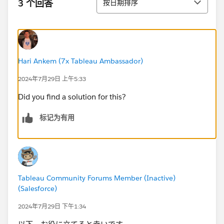
3 个回答
按日期排序
④TSM コントローラーを再起動。
net stop tabadmincontroller_0
net start tabadmincontroller_0
Hari Ankem (7x Tableau Ambassador)
⑤Tableau Serverの起動
tsm start
2024年7月29日 上午5:33
Did you find a solution for this?
⑥サーバーの起動後、以下コマンドで格納場所が変更
されていることを確認
标记为有用
tsm configuration get -k basefilepath.log_archive
⑦ログアーカイブ処理実行(エラー発生)
tsm maintenance ziplogs
Tableau Community Forums Member (Inactive)
(Salesforce)
2024年7月29日 下午1:34