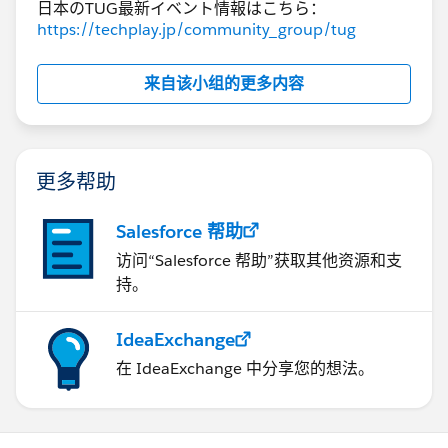
日本のTUG最新イベント情報はこちら：
https://techplay.jp/community_group/tug
service:
logging:
来自该小组的更多内容
logs_archive_directory:
"
C:\\Users\\username\\Box\\TableauLogs
"
3. 権限設定
更多帮助
Tableauサーバーのサービスが動作するユーザーアカウ
ントが、BoxDriveフォルダーに書き込み権限を持ってい
Salesforce 帮助
ることを確認します。
访问“Salesforce 帮助”获取其他资源和支
4. テスト
持。
設定を変更した後、Tableauサーバーを再起動し、ログ
のアーカイブが正しくBoxDriveに格納されるかテストし
IdeaExchange
ます。
在 IdeaExchange 中分享您的想法。