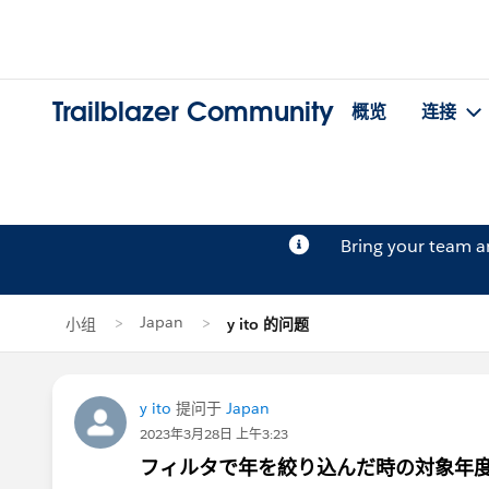
Trailblazer Community
概览
连接
Bring your team 
Japan
小组
y ito 的问题
y ito
提问于
Japan
2023年3月28日 上午3:23
フィルタで年を絞り込んだ時の対象年