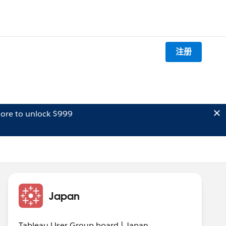
注册
ore to unlock $999
Japan
Tableau User Group board | Japan