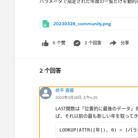
パラメータで指定された年度の一覧だけを動的
20230328_community.png
0 个赞
2 个回答
分享
Show menu
2 个回答
修平 齋藤
2023年3月28日 上午4:25
LAST関数は「位置的に最後のデータ​」
ば、それ以前の最も新しい年を取って
LOOKUP(ATTR([年]), 0) = [パ