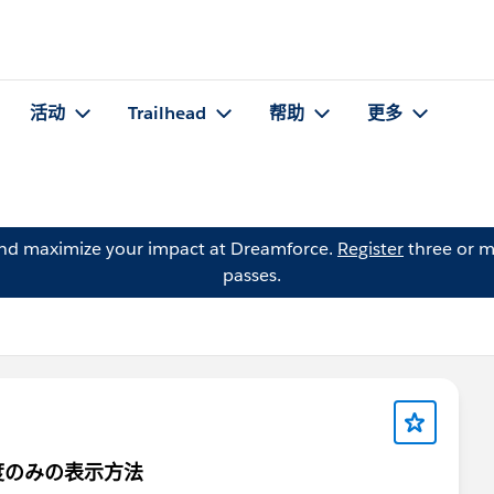
活动
Trailhead
帮助
更多
and maximize your impact at Dreamforce.
Register
three or m
passes.
度のみの表示方法