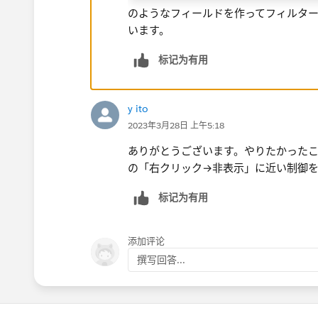
のようなフィールドを作ってフィルタ
います。​
标记为有用
y ito
2023年3月28日 上午5:18
ありがとうございます。やりたかったことが
の「右クリック→非表示」に近い制御
标记为有用
添加评论
撰写回答...