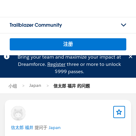
Trailblazer Community
注册
Bring your team and maximize your impact at
Dreamforce.
Register
three or more to unlock
$999 passes.
Japan
小组
信太郎 福井 的问题
信太郎 福井
提问于
Japan