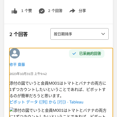
2 个回答
分享
1 个赞
Show menu
排序
2 个回答
按日期排序
已采纳的回答
修平 齋藤
2023年10月31日 上午9:42
添付の図でいうと会員M001はトマトとバナナの両方に
1ずつカウントしたいということであれば、ピボットす
るのが簡単だろうと思います。
ピボット データ ([列] から [行]) - Tableau