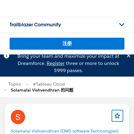
Trailblazer Community
注册
Bring your team and maximize your impact at
Dreamforce.
Register
three or more to unlock
$999 passes.
Topics
#Tableau Cloud
Solamalai Vishvendhran 的问题
Solamalai Vishvendhran (DMS software Technologies)