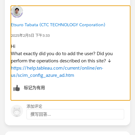
Etsuro Tabata (CTC TECHNOLOGY Corporation)
2025年2月5日 下午3:33
Hi
What exactly did you do to add the user? Did you
perform the operations described on this site? ↓
https://help.tableau.com/current/online/en-
us/scim_config_azure_ad.htm
标记为有用
添加评论
撰写回答...