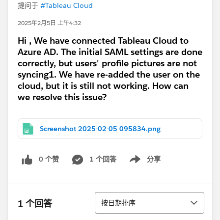
提问于
#Tableau Cloud
2025年2月5日 上午4:32
Hi , We have connected Tableau Cloud to
Azure AD. The initial SAML settings are done
correctly, but users' profile pictures are not
syncing1. We have re-added the user on the
cloud, but it is still not working. How can
we resolve this issue?
Screenshot 2025-02-05 095834.png
0 个赞
1 个回答
分享
Show menu
排序
1 个回答
按日期排序