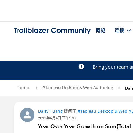
Trailblazer Community
概览
连接
Bring your team 
Topics
#Tableau Desktop & Web Authoring
Dai
Daisy Huang
提问于
#Tableau Desktop & Web Au
2019年4月4日 下午5:12
Year Over Year Growth on Sum(Total 