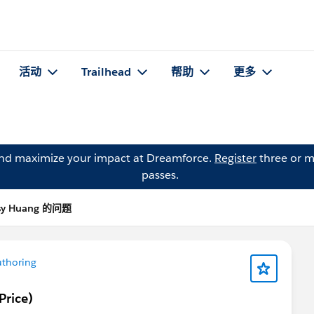
活动
Trailhead
帮助
更多
and maximize your impact at Dreamforce.
Register
three or m
passes.
sy Huang 的问题
thoring
Price)